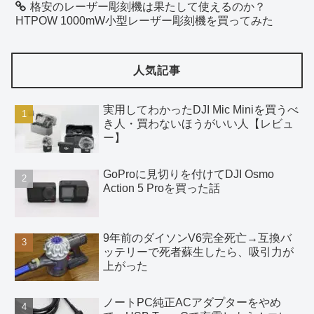
格安のレーザー彫刻機は果たして使えるのか？
HTPOW 1000mW小型レーザー彫刻機を買ってみた
人気記事
実用してわかったDJI Mic Miniを買うべ
き人・買わないほうがいい人【レビュ
ー】
GoProに見切りを付けてDJI Osmo
Action 5 Proを買った話
9年前のダイソンV6完全死亡→互換バ
ッテリーで死者蘇生したら、吸引力が
上がった
ノートPC純正ACアダプターをやめ