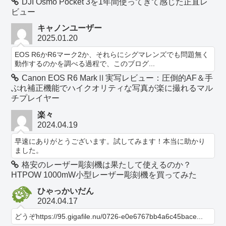
DJI Osmo Pocket 3を1年間使ってきて感じた正直レ
ビュー
キャノンユーザー
2025.01.20
EOS R6かR6マーク2か、それらにシグマレンズでも問題無く
動作するのかを調べる過程で、このブログ...
Canon EOS R6 MarkⅡ実写レビュー：圧倒的AF＆手
ぶれ補正機能でハイクオリティな写真が楽に撮れるマル
チプレイヤー
楽々
2024.04.19
早速にありがとうございます。試してみます！本当に助かり
ました。
格安のレーザー彫刻機は果たして使えるのか？
HTPOW 1000mW小型レーザー彫刻機を買ってみた
ひゃっかいだん
2024.04.17
どうぞhttps://95.gigafile.nu/0726-e0e6767bb4a6c45bace...