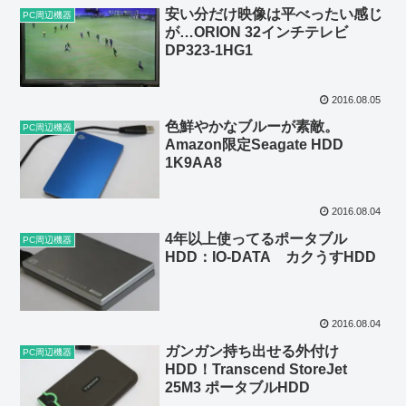
安い分だけ映像は平べったい感じ
PC周辺機器
が…ORION 32インチテレビ
DP323-1HG1
2016.08.05
色鮮やかなブルーが素敵。
PC周辺機器
Amazon限定Seagate HDD
1K9AA8
2016.08.04
4年以上使ってるポータブル
PC周辺機器
HDD：IO-DATA カクうすHDD
2016.08.04
ガンガン持ち出せる外付け
PC周辺機器
HDD！Transcend StoreJet
25M3 ポータブルHDD