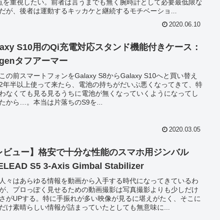
点を重視したい。前者は言うまでも無く腕時計として必要最低限な
だが、後者は運動するキッカケと継続するモチベーショ...
2020.06.10
laxy S10用のQi充電対応スタンド機能付きケース：
igenタフアーマー
この前スマートフォンをGalaxy S8からGalaxy S10へと買い替え
2年半以上使って来たら、電池の持ちがだいぶ悪くなってきて、特
わなくても見る見るうちに電池が無くなっていくようになってし
たから…。本当は片落ちのS9を...
2020.03.05
レビュー】格安で十分な性能のスマホ用ジンバル
LEAD S5 3-Axis Gimbal Stabilizer
人々はあらゆる情報を動画から入手する時代になってきているわ
が、プロっぽく見せるための動画撮影は写真撮影よりも少しだけ
さがUPする。特に手振れが多い映像が見るに堪えがたく、そこに
だけ素晴らしい情報が詰まっていたとしても無意味に...