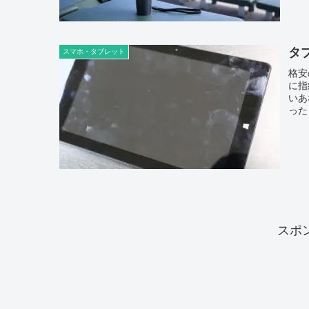
タ
スマホ・タブレット
格安
に指
いあ
った
スポ