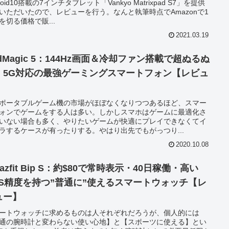
roid10搭載の7インチタブレット「Vankyo Matrixpad S7」を提供
いただいたので、レビューを行う。なんと執筆時点でAmazonで1
を切る価格で販...
2021.03.19
dMagic 5：144Hz画面＆冷却ファン搭載で超ぬるぬ
！5G対応の最強ゲーミングスマートフォン【レビュ
】
ポータブルゲーム機の市場がほぼなくなりつつあるほど、スマー
ォンでゲームをする人は多い。しかしスマホはゲームに最適化さ
いない場合も多く、やりたいゲームが快適にプレイできなくてイ
ラするケースが有ったりする。やはり出先でもがっつり...
2020.10.08
azfit Bip S：約$80で常時表示・40日稼働・高い
PS精度を持つ”普通に”使えるスマートウォッチ【レ
ュー】
ートウォッチに求めるものは人それぞれだろうが、個人的には
通の腕時計と変わらない使い心地】と【スポーツに使える】とい