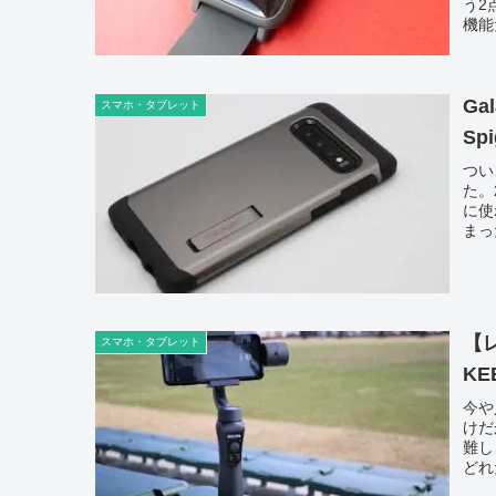
う2
機能
Ga
スマホ・タブレット
Sp
つい
た。
に使
まっ
【
スマホ・タブレット
KEE
今や
けだ
難し
どれ