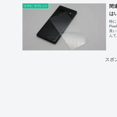
間違
スマホ・タブレット
は
特に
Pi
良い
んて
スポ