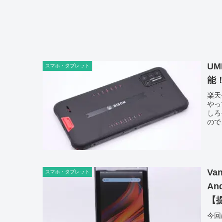
UM
スマホ・タブレット
能
楽天
やっ
しろ
ので
Va
スマホ・タブレット
A
【
今回