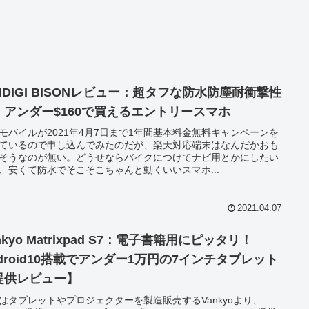
IDIGI BISONレビュー：超タフな防水防塵耐衝撃性
！アンダー$160で買えるエントリースマホ
モバイルが2021年4月7日まで1年間基本料金無料キャンペーンを
ているので申し込んでみたのだが、楽天対応端末はなんだかおも
そうなのが無い。どうせならバイクにつけてナビ用とかにしたい
、安くて防水でそこそこちゃんと動くいいスマホ...
2021.04.07
nkyo Matrixpad S7：電子書籍用にピッタリ！
ndroid10搭載でアンダー1万円の7インチタブレット
提供レビュー】
はタブレットやプロジェクターを製造販売するVankyoより、