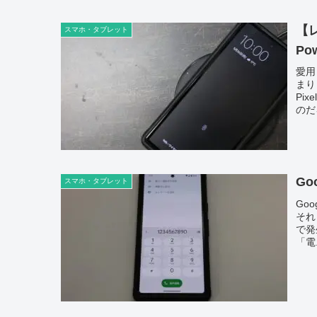
【
スマホ・タブレット
Po
愛用
まり
Pi
のだ
Go
スマホ・タブレット
Go
それ
で発
「電.