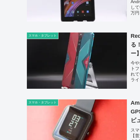
And
して
万円
Re
スマホ・タブレット
る
ー
今や
トフ
れて
ライ
Am
スマホ・タブレット
G
ビ
スマ
【普