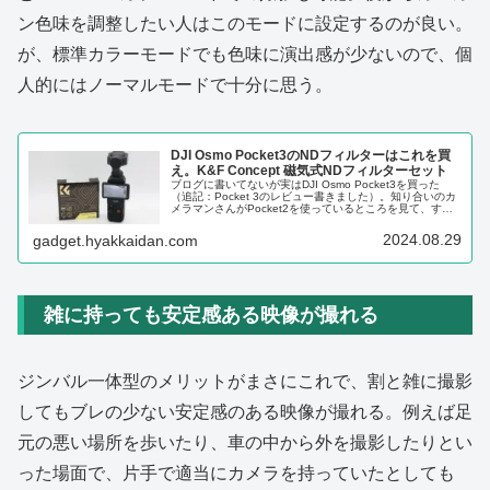
ン色味を調整したい人はこのモードに設定するのが良い。
が、標準カラーモードでも色味に演出感が少ないので、個
人的にはノーマルモードで十分に思う。
DJI Osmo Pocket3のNDフィルターはこれを買
え。K&F Concept 磁気式NDフィルターセット
ブログに書いてないが実はDJI Osmo Pocket3を買った
（追記：Pocket 3のレビュー書きました）。知り合いのカ
メラマンさんがPocket2を使っているところを見て、すご
く便利でいいことがわかったので入手したのだが、一方で
使って...
2024.08.29
gadget.hyakkaidan.com
雑に持っても安定感ある映像が撮れる
ジンバル一体型のメリットがまさにこれで、割と雑に撮影
してもブレの少ない安定感のある映像が撮れる。例えば足
元の悪い場所を歩いたり、車の中から外を撮影したりとい
った場面で、片手で適当にカメラを持っていたとしても