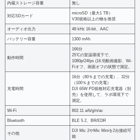
内蔵ストレージ容量
無し
microSD（最大1 TB）
対応SDカード
V30規格以上の物を推奨
オーディオ出力
48 kHz 16-bit、AAC
バッテリー容量
1300 mAh
166分
25℃の室温環境下で、
動作時間
1080p/24fps (16:9)動画撮影、Wi-
Fiオフ、画面オフの状態で測定。
16分（80％までの充電）、32分
（100％までの充電）
充電時間
DJI 65W PD規格対応充電器（別
売）を使用して、ラボ環境下で
測定。
Wi-Fi
802.11 a/b/g/n/ac
Bluetooth
BLE 5.2、BR/EDR
DJI Mic 2やMic Miniを2台接続可
その他
能