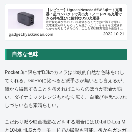
【レビュー】Ugreen Nexode 65W 3ポート充電
器：超コンパクトで高出力！ノートPCも充電で
きる持ち運びに便利なUSB充電器
最近持ち運び用のUSB充電器がなんだか妙に調子が悪い。
充電速度がやたらめったら遅かったり、そもそも充電され
なかったりしてきたのだ。ここらでUSB充電器を更新する
のも良いかもしれない。ということで選んでみたのがこ
2022.10.21
gadget.hyakkaidan.com
れ。Ugreen Nexode...
自然な色味
Pocket 3に限らずDJIのカメラは比較的自然な色味を出し
てくれる。GoProに比べると派手さが無いとも言えるが、
後から編集することを考えればこちらのほうが都合が良
い。ダイナミックレンジもかなり広く、白飛びや黒つぶれ
しづらい点も素晴らしい。
こだわり派や映画撮影などをする場合には10-bit D-Log M
と10-bit HLGカラーモードでの撮影も可能。後からガンガ