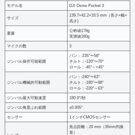
モデル名
DJI Osmo Pocket 3
139.7×42.2×33.5 mm（長さ×幅×
サイズ
高さ)
公称値179g
重量
実測値180g
マイクの数
3
パン：-235°〜58°
ジンバル操作可能範囲
チルト：-120°〜70°
ロール：-45°～+45°
パン：-240°〜63°
ジンバル機械的可動範囲
チルト：-180°〜98°
ロール：-220°～63°
ジンバル最大可動速度
180.0°/秒
ジンバル角度ぶれ範囲
±0.005°
センサー
1インチCMOSセンサー
焦点距離：20 mm（35mm判換
算）