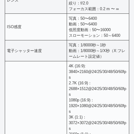
レンズ
絞り：f/2.0
フォーカス範囲：0.2 m 〜 ∞
写真：50〜6400
動画：50〜6400
ISO感度
低照度動画：50〜16000
スローモーション：50～6400
写真：1/8000秒～1秒
電子シャッター速度
動画：1/8000秒～1/X秒（X:フレ
ームレート設定値）
4K (16:9):
3840×2160@24/25/30/48/50/60fp
s
2.7K (16:9)：
2688×1512@24/25/30/48/50/60fp
s
1080p (16:9)：
1920×1080@24/25/30/48/50/60fp
s
3K (1:1)：
3072×3072@24/25/30/48/50/60fp
s