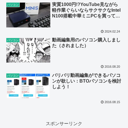
実質1000円!?YouTube見ながら
パソコン
軽作業ぐらいならサクサクなIntel
N100搭載中華ミニPCを買ってみ
た【Beelink MINI S12 Pro】
2024.02.24
動画編集用のパソコン購入しまし
パソコン
た（されました）
2016.08.20
バリバリ動画編集ができるパソコ
パソコン
ンが欲しい：BTOパソコンを検討
しよう！
2016.08.15
スポンサーリンク