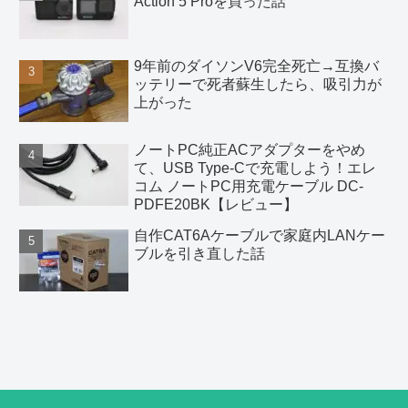
Action 5 Proを買った話
9年前のダイソンV6完全死亡→互換バ
ッテリーで死者蘇生したら、吸引力が
上がった
ノートPC純正ACアダプターをやめ
て、USB Type-Cで充電しよう！エレ
コム ノートPC用充電ケーブル DC-
PDFE20BK【レビュー】
自作CAT6Aケーブルで家庭内LANケー
ブルを引き直した話