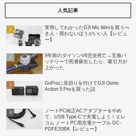
人気記事
実用してわかったDJI Mic Miniを買うべ
き人・買わないほうがいい人【レビュ
ー】
9年前のダイソンV6完全死亡→互換バ
ッテリーで死者蘇生したら、吸引力が
上がった
GoProに見切りを付けてDJI Osmo
Action 5 Proを買った話
ノートPC純正ACアダプターをやめ
て、USB Type-Cで充電しよう！エレ
コム ノートPC用充電ケーブル DC-
PDFE20BK【レビュー】