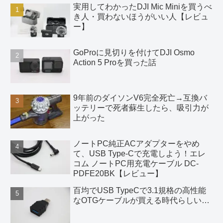
実用してわかったDJI Mic Miniを買うべ
き人・買わないほうがいい人【レビュ
ー】
GoProに見切りを付けてDJI Osmo
Action 5 Proを買った話
9年前のダイソンV6完全死亡→互換バ
ッテリーで死者蘇生したら、吸引力が
上がった
ノートPC純正ACアダプターをやめ
て、USB Type-Cで充電しよう！エレ
コム ノートPC用充電ケーブル DC-
PDFE20BK【レビュー】
百均でUSB TypeCで3.1規格の高性能
なOTGケーブルが買える時代らしい…