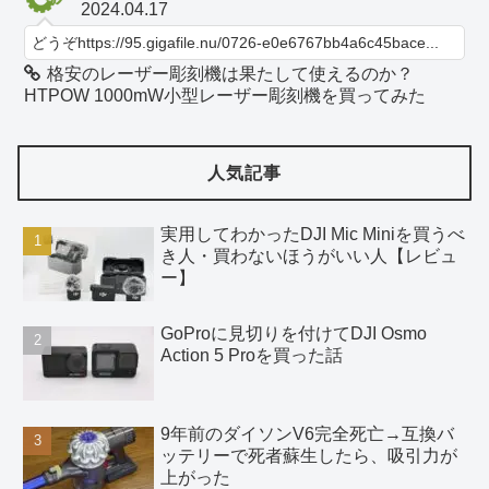
2024.04.17
どうぞhttps://95.gigafile.nu/0726-e0e6767bb4a6c45bace...
格安のレーザー彫刻機は果たして使えるのか？
HTPOW 1000mW小型レーザー彫刻機を買ってみた
人気記事
実用してわかったDJI Mic Miniを買うべ
き人・買わないほうがいい人【レビュ
ー】
GoProに見切りを付けてDJI Osmo
Action 5 Proを買った話
9年前のダイソンV6完全死亡→互換バ
ッテリーで死者蘇生したら、吸引力が
上がった