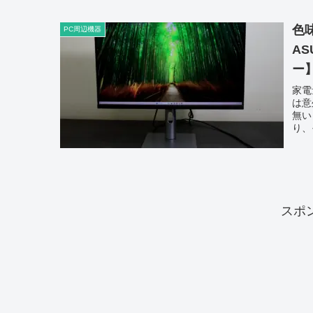
色
PC周辺機器
AS
ー
家電
は意
無い
り、
スポ