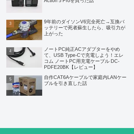
Action 5 Proを買った話
9年前のダイソンV6完全死亡→互換バ
ッテリーで死者蘇生したら、吸引力が
上がった
ノートPC純正ACアダプターをやめ
て、USB Type-Cで充電しよう！エレ
コム ノートPC用充電ケーブル DC-
PDFE20BK【レビュー】
自作CAT6Aケーブルで家庭内LANケー
ブルを引き直した話