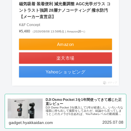
磁気吸着 装着便利 減光量調整 AGC光学ガラス コ
ントラスト強調 28層ナノコーティング 撥水防汚
【メーカー直営店】
K&F Concept
¥5,480
（2026/08/08 13:56時点 | Amazon調べ）
Amazon
楽天市場
Yahooショッピング
ポチップ
DJI Osmo Pocket 3を1年間使ってきて感じた正
直レビュー
DJI Osmo Pocket 3を購入して1年が経過した。いろいろな
場面に持ち出して撮影をしてみたが、結論から言ってしま
うとこのカメラが1台あれば、YouTubeレベルの動画撮影
はほぼ完結するといってもいいレベルで使える素晴らしい
1台だと...
2025.07.08
gadget.hyakkaidan.com