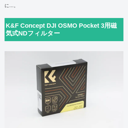
に…。
K&F Concept DJI OSMO Pocket 3用磁
気式NDフィルター