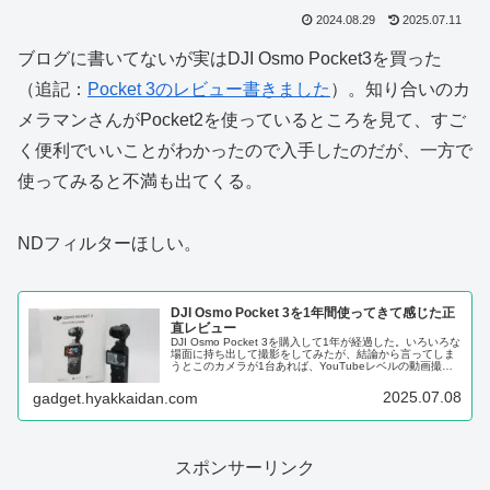
2024.08.29
2025.07.11
ブログに書いてないが実はDJI Osmo Pocket3を買った
（追記：
Pocket 3のレビュー書きました
）。知り合いのカ
メラマンさんがPocket2を使っているところを見て、すご
く便利でいいことがわかったので入手したのだが、一方で
使ってみると不満も出てくる。
NDフィルターほしい。
DJI Osmo Pocket 3を1年間使ってきて感じた正
直レビュー
DJI Osmo Pocket 3を購入して1年が経過した。いろいろな
場面に持ち出して撮影をしてみたが、結論から言ってしま
うとこのカメラが1台あれば、YouTubeレベルの動画撮影
はほぼ完結するといってもいいレベルで使える素晴らしい
1台だと...
2025.07.08
gadget.hyakkaidan.com
スポンサーリンク