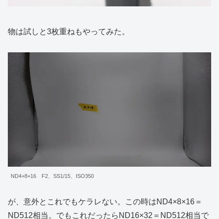
物は試しと3枚重ねもやってみた。
ND4+8+16 F2、SS1/15、ISO350
が、意外とこれでもケラレない。この時はND4×8×16＝
ND512相当。でもこれだったらND16×32＝ND512相当で