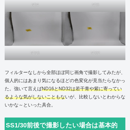
ND4
ND8
ND16
ND32
フィルターなしから全部ほぼ同じ画角で撮影してみたが、
個人的にはあまり気になるほどの色変化が見当たらなかっ
た。強いて言えば
ND16とND32は若干青や紫に寄ってい
るような気がしないこともな
いが、比較しないとわからな
いかな～といった具合。
SS1/30前後で撮影したい場合は基本的