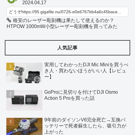
2024.04.17
どうぞhttps://95.gigafile.nu/0726-e0e6767bb4a6c45bace...
格安のレーザー彫刻機は果たして使えるのか？
HTPOW 1000mW小型レーザー彫刻機を買ってみた
人気記事
実用してわかったDJI Mic Miniを買うべ
き人・買わないほうがいい人【レビュ
ー】
GoProに見切りを付けてDJI Osmo
Action 5 Proを買った話
9年前のダイソンV6完全死亡→互換バ
ッテリーで死者蘇生したら、吸引力が
上がった