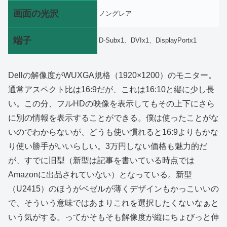
画面の光沢
ノングレア
端子
D-Subx1、DVIx1、DisplayPortx1
Dellの解像度がWUXGA規格（1920×1200）のモニター。
通常アスペクト比は16:9だが、これは16:10と縦に少し長
い。この分、フルHDの映像を表示してもその上下にさら
に別の情報を表示することができる。僕は使ったことがな
いのでわからないが、どうも使い慣れると16:9よりもかな
り使い勝手がいいらしい。3万円しない価格も魅力的だ
が、すでに旧型（新型は記事を書いている時点では
Amazonに出品されていない）となっている。新型
（U2415）のほうがベゼルが薄くデザインもかっこいいの
で、そういう意味ではあまりこれを選択したくないなぁと
いう気がする。ってかそもそも解像度が縦にちょびっと伸