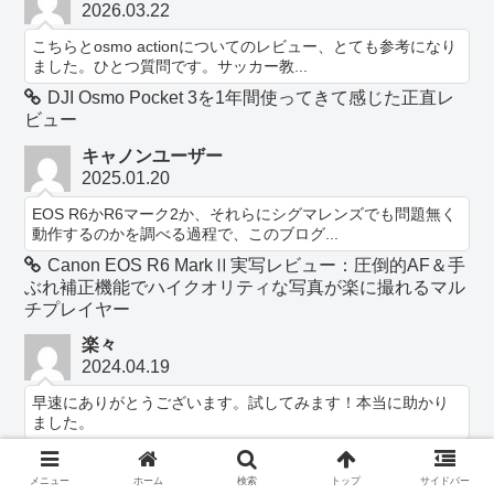
2026.03.22
こちらとosmo actionについてのレビュー、とても参考になり
ました。ひとつ質問です。サッカー教...
DJI Osmo Pocket 3を1年間使ってきて感じた正直レ
ビュー
キャノンユーザー
2025.01.20
EOS R6かR6マーク2か、それらにシグマレンズでも問題無く
動作するのかを調べる過程で、このブログ...
Canon EOS R6 MarkⅡ実写レビュー：圧倒的AF＆手
ぶれ補正機能でハイクオリティな写真が楽に撮れるマル
チプレイヤー
楽々
2024.04.19
早速にありがとうございます。試してみます！本当に助かり
ました。
格安のレーザー彫刻機は果たして使えるのか？
HTPOW 1000mW小型レーザー彫刻機を買ってみた
メニュー
ホーム
検索
トップ
サイドバー