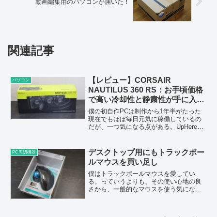
動画編集用のパソコンが届いた！
関連記事
【レビュー】CORSAIR
パソコン
NAUTILUS 360 RS：お手頃価格
で高い冷却性と静粛性が手に入る
360mm簡易水冷
僕の初自作PCは制作から1年半がたった
現在でもほぼ毎日元気に稼働しているの
だが、一つ気になる点がある。UpHereの
激安簡易水冷が、なんだかちょっと調子
が悪そう。制作当時、簡易水冷は大手メ
ーカー品なら2～3万円位はしたところ、
デスクトップ用にもトラックボー
PC周辺機器
UpHereと...
ルマウスを買い足し
僕はトラックボールマウスを愛してい
る。っていうよりも、その使い心地の良
さから、一般的なマウスを使う気になれ
ない。トラックボールを使ってる人なら
わかると思うし、今はまだトラックボー
ルを使ってない人でも、一度その使い心