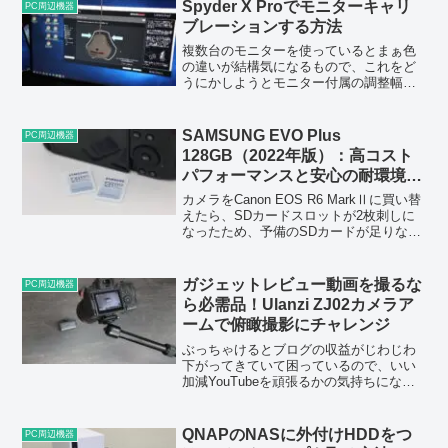
Spyder X Proでモニターキャリ
地に慣れてしまったらもう手...
PC周辺機器
ブレーションする方法
複数台のモニターを使っているとまぁ色
の違いが結構気になるもので、これをど
うにかしようとモニター付属の調整幅を
触ってみたりもするものだが、今までそ
れでうまく行った試しがない。しかもモ
ニターは長時間使用していると徐々に色
SAMSUNG EVO Plus
PC周辺機器
が変わっていく。実際もう...
128GB（2022年版）：高コスト
パフォーマンスと安心の耐環境性
能を持つカメラ向けSDカード
カメラをCanon EOS R6 MarkⅡに買い替
【レビュー】
えたら、SDカードスロットが2枚刺しに
なったため、予備のSDカードが足りない
状況になった。SDカードを買い足そう。
SAMSUNG EVO Plus 128GB（2022年
版）前回買ったSD...
ガジェットレビュー動画を撮るな
PC周辺機器
ら必需品！Ulanzi ZJ02カメラア
ームで俯瞰撮影にチャレンジ
ぶっちゃけるとブログの収益がじわじわ
下がってきていて困っているので、いい
加減YouTubeを頑張るかの気持ちになっ
ている。写真を撮ってブログにアップす
ることは僕にとって大した手間でない一
方、動画を撮って編集するのは時間もか
QNAPのNASに外付けHDDをつ
PC周辺機器
かるし作業量も多い...