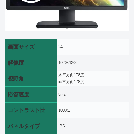
画面サイズ
24
解像度
1920×1200
水平方向178度
視野角
垂直方向178度
応答速度
8ms
コントラスト比
1000:1
パネルタイプ
IPS