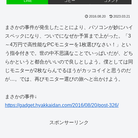
LINE
コピー
コメント
2016.08.20
2023.03.21
まさかの事件が発生したことにより、パソコンが妙にハイ
スペックになり、ついでになぜか予算まで上がった。「3
～4万円で高性能なPCモニターを1枚選びなさい！」とい
う指令付きで。世の中不思議なことでいっぱいだが、どち
らかというと都合がいいので良しとしよう。僕としては同
じモニターが2枚ならんでるほうがカッコイイと思うのだ
が…。では、再びモニター選びの旅へと出かけよう。
まさかの事件↓
https://gadget.hyakkaidan.com/2016/08/20/post-326/
スポンサーリンク