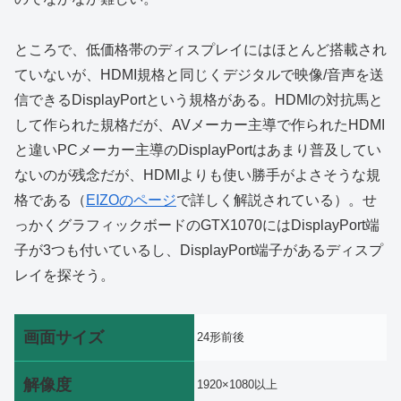
ところで、低価格帯のディスプレイにはほとんど搭載され
ていないが、HDMI規格と同じくデジタルで映像/音声を送
信できるDisplayPortという規格がある。HDMIの対抗馬と
して作られた規格だが、AVメーカー主導で作られたHDMI
と違いPCメーカー主導のDisplayPortはあまり普及してい
ないのが残念だが、HDMIよりも使い勝手がよさそうな規
格である（
EIZOのページ
で詳しく解説されている）。せ
っかくグラフィックボードのGTX1070にはDisplayPort端
子が3つも付いているし、DisplayPort端子があるディスプ
レイを探そう。
画面サイズ
24形前後
解像度
1920×1080以上