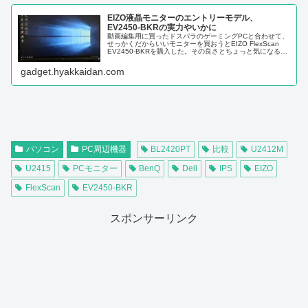
EIZO液晶モニターのエントリーモデル、
EV2450-BKRの実力やいかに
動画編集用に買ったドスパラのゲーミングPCと合わせて、
せっかくだからいいモニターを買おうとEIZO FlexScan
EV2450-BKRを購入した。その良さとちょっと気になる点
について書いていく。全体的にはものすごくきれい
EIZO（旧ナナ...
gadget.hyakkaidan.com
パソコン
PC周辺機器
BL2420PT
比較
U2412M
U2415
PCモニター
BenQ
Dell
IPS
EIZO
FlexScan
EV2450-BKR
スポンサーリンク