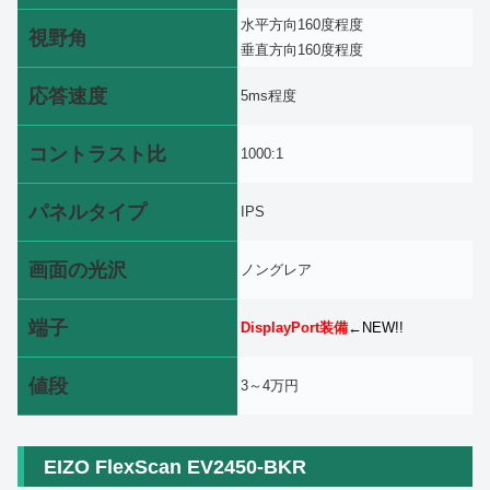
水平方向160度程度
視野角
垂直方向160度程度
応答速度
5ms程度
コントラスト比
1000:1
パネルタイプ
IPS
画面の光沢
ノングレア
端子
DisplayPort装備
←NEW!!
値段
3～4万円
EIZO FlexScan EV2450-BKR