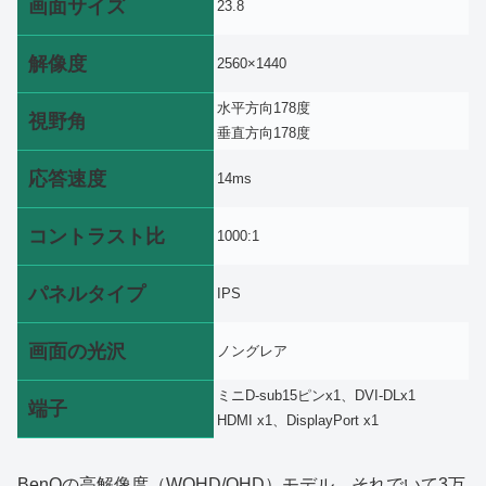
画面サイズ
23.8
解像度
2560×1440
水平方向178度
視野角
垂直方向178度
応答速度
14ms
コントラスト比
1000:1
パネルタイプ
IPS
画面の光沢
ノングレア
ミニD-sub15ピンx1、DVI-DLx1
端子
HDMI x1、DisplayPort x1
BenQの高解像度（WQHD/QHD）モデル。それでいて3万