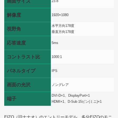
画面サイズ
23.8
解像度
1920×1080
水平方向178度
視野角
垂直方向178度
応答速度
5ms
コントラスト比
1000:1
パネルタイプ
IPS
画面の光沢
ノングレア
DVI-D×1、DisplayPort×1
端子
HDMI×1、D-Sub 15ピン(ミニ)×1
EIZO（旧ナナオ）のエントリーモデル。多分EIZOのモニ