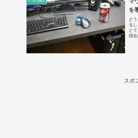
マ
PC周辺機器
を
どう
るし
とて
現在
スポ