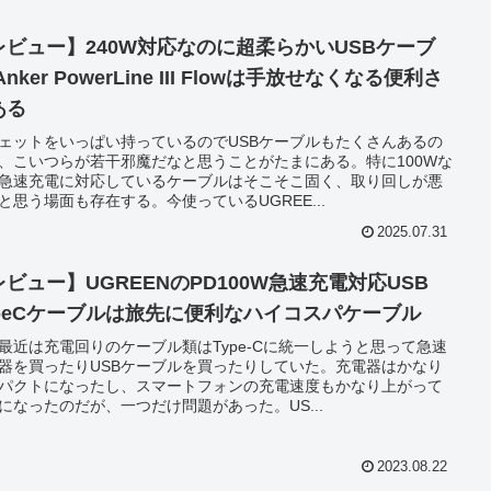
レビュー】240W対応なのに超柔らかいUSBケーブ
Anker PowerLine III Flowは手放せなくなる便利さ
ある
ェットをいっぱい持っているのでUSBケーブルもたくさんあるの
、こいつらが若干邪魔だなと思うことがたまにある。特に100Wな
急速充電に対応しているケーブルはそこそこ固く、取り回しが悪
と思う場面も存在する。今使っているUGREE...
2025.07.31
レビュー】UGREENのPD100W急速充電対応USB
ypeCケーブルは旅先に便利なハイコスパケーブル
最近は充電回りのケーブル類はType-Cに統一しようと思って急速
器を買ったりUSBケーブルを買ったりしていた。充電器はかなり
パクトになったし、スマートフォンの充電速度もかなり上がって
になったのだが、一つだけ問題があった。US...
2023.08.22