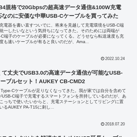
B4規格で20Gbpsの超高速データ通信&100W充電
応なのに安価な中華USB-Cケーブルを買ってみた
B充電器を書い直すついでに、将来を見越して充電環境をUSB-C端
統一したいなという気持ちになってきた。そのためには両端が
B-C端子のケーブルが必要になってくる。どうせなら転送速度も充
度も速いケーブルが有ると良いのだが、Ama...
2022.10.24
くて丈夫でUSB3.0の高速データ通信が可能なUSB-
ーブルセット！AUKEY CB-CMD2
B Type-Cケーブルが足りなくなってきた。我が家では自分を含めて
がUSB-C端子で充電するスマートフォンを所持しているのだが、あ
こっちで使いたいからと、充電ステーションとしてリビングに置
るAUKEY PA-T15に刺し...
2018.07.20