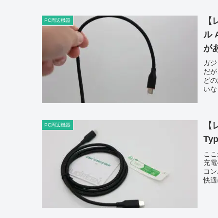
【
PC周辺機器
ル 
が
ガジ
だが
どの
いな
【
PC周辺機器
T
ここ
充電
コン
快適