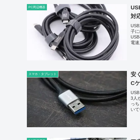
US
PC周辺機器
対
US
子に
US
電速
安
スマホ・タブレット
Cケ
US
3人
っち
いてい