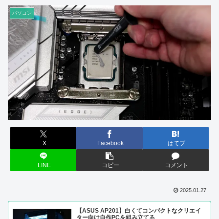
パソコン
X
Facebook
はてブ
LINE
コピー
コメント
2025.01.27
【ASUS AP201】白くてコンパクトなクリエイ
ター向け自作PCを組み立てる