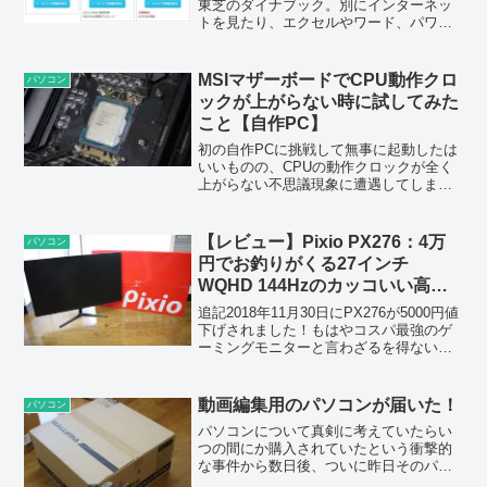
東芝のダイナブック。別にインターネッ
トを見たり、エクセルやワード、パワー
ポイントといったオフィスソフトを使う
分には特に問題はないんだが、ここのと
ころ一気に重くなってきて、電源ボタン
MSIマザーボードでCPU動作クロ
パソコン
を押してから30分以上た...
ックが上がらない時に試してみた
こと【自作PC】
初の自作PCに挑戦して無事に起動したは
いいものの、CPUの動作クロックが全く
上がらない不思議現象に遭遇してしまっ
た。これをどうにか解決していきたい。
結論から知りたい人はこちら。5.4GHz出
るはずのCore i7 14700Fが2.35GH...
【レビュー】Pixio PX276：4万
パソコン
円でお釣りがくる27インチ
WQHD 144Hzのカッコいい高性
能ゲーミングモニター
追記2018年11月30日にPX276が5000円値
下げされました！もはやコスパ最強のゲ
ーミングモニターと言わざるを得ないか
と…。競合製品との差別化のため、
27inch, WQHD, 144hzのモニター2種類を
大幅に値下げ致しました。PX...
動画編集用のパソコンが届いた！
パソコン
パソコンについて真剣に考えていたらい
つの間にか購入されていたという衝撃的
な事件から数日後、ついに昨日そのパソ
コンが我が家に到着したよ！ドスパラの