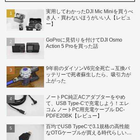
実用してわかったDJI Mic Miniを買うべ
き人・買わないほうがいい人【レビュ
ー】
GoProに見切りを付けてDJI Osmo
Action 5 Proを買った話
9年前のダイソンV6完全死亡→互換バ
ッテリーで死者蘇生したら、吸引力が
上がった
ノートPC純正ACアダプターをやめ
て、USB Type-Cで充電しよう！エレ
コム ノートPC用充電ケーブル DC-
PDFE20BK【レビュー】
百均でUSB TypeCで3.1規格の高性能
なOTGケーブルが買える時代らしい…