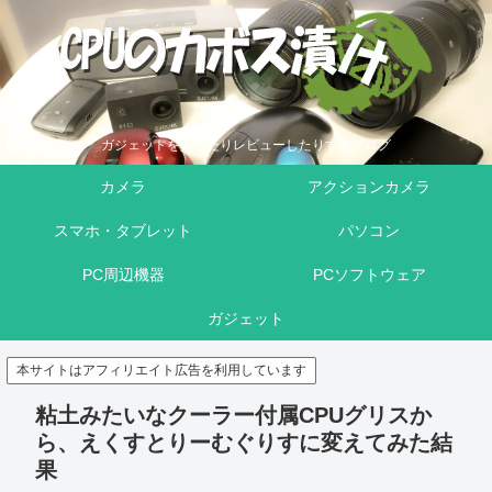
ガジェットを買ったりレビューしたりするブログ
カメラ
アクションカメラ
スマホ・タブレット
パソコン
PC周辺機器
PCソフトウェア
ガジェット
本サイトはアフィリエイト広告を利用しています
粘土みたいなクーラー付属CPUグリスか
ら、えくすとりーむぐりすに変えてみた結
果