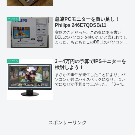
商品ページでは当日出荷とうたわれてい
るが、なんだかんだで注文から到着まで3
～4日かかったようだ。...
急遽PCモニターを買い足し！
パソコン
Philips 246E7QDSB/11
突然のことだった。この奥にある古い
DELLのパソコンを使いたいと言われてし
まった。もともとこのDELLのパソコンに
は、これまた旧式の19型モニターが接続
されていて、僕はそのモニターを奪い取
って2画面にして使っていた。なんていっ
3～4万円の予算でIPSモニターを
たってDELL...
パソコン
検討しよう！
まさかの事件が発生したことにより、パ
ソコンが妙にハイスペックになり、つい
でになぜか予算まで上がった。「3～4万
円で高性能なPCモニターを1枚選びなさ
い！」という指令付きで。世の中不思議
なことでいっぱいだが、どちらかという
と都合がいいので良し...
スポンサーリンク