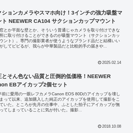
クションカメラやスマホ向け！3インチの強力吸盤マ
ト NEEWER CA104 サクションカップマウント
窓とか平面な壁とか、そういう普通じゃカメラを取り付けできな
所に取り付けることができるのが吸盤マウント（サクションカッ
ウント）。専門の撮影業者が使うようなブランド品だと結構いい
がしてビビるが、我らが中華製品だと比較的手の届きや...
2025.02.14
正とそん色ない品質と圧倒的低価格！NEEWER
non EBアイカップ2個セット
半前に愛用の一眼レフカメラCanon EOS 80Dのアイカップを壊し
まって以来、追加購入した純正のアイカップを使用して撮影をこ
ていた。ところが先月の仕事中、ふとした拍子にアイカップが無
ってしまっていることに気が付いた。撮影...
2018.10.08