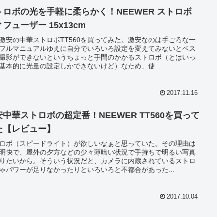
トロボの光を手軽に柔らかく！NEEWER ストロボ
フューザー 15x13cm
激安の中華ストロボTT560を買ってみた。激安なのは手ごろな一
フルマニュアルゆえに自分でいろいろ設定を変えてみないとベス
撮影ができないというちょっと手間のかかるストロボ（とはいっ
基本的に光量の設定しかできないけど）なため、使...
2017.11.16
安中華ストロボの超定番！NEEWER TT560を買って
た【レビュー】
ロボ（スピードライト）が欲しいなぁと思っていた。その理由は
明快で、屋外の夕方などの少々薄暗い状況で手持ちで明るい写真
りたいから。そういう状況だと、カメラに内蔵されているストロ
ゃパワーが足りなかったりといろいろと不都合があった...
2017.10.04