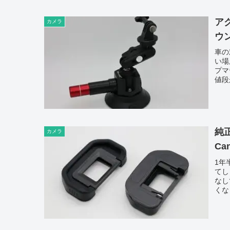
ア
カメラ
ウン
車の
い場
プマ
値段
純
カメラ
Ca
1年
てし
なし
くな