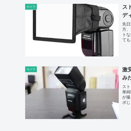
ス
カメラ
ディ
先日
方、
トな
ても
激
カメラ
み
スト
単純
が撮
ボじ