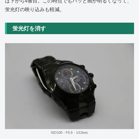
は下から4番目。この時点でもパッと画が明るくなって、
蛍光灯の映り込みも軽減。
蛍光灯を消す
ISO100・F5.6・1/13sec