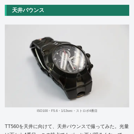
天井バウンス
ISO100・F5.6・1/13sec・ストロボ4番目
TT560を天井に向けて、天井バウンスで撮ってみた。光量