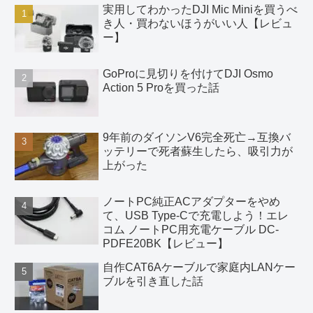
実用してわかったDJI Mic Miniを買うべ
き人・買わないほうがいい人【レビュ
ー】
GoProに見切りを付けてDJI Osmo
Action 5 Proを買った話
9年前のダイソンV6完全死亡→互換バ
ッテリーで死者蘇生したら、吸引力が
上がった
ノートPC純正ACアダプターをやめ
て、USB Type-Cで充電しよう！エレ
コム ノートPC用充電ケーブル DC-
PDFE20BK【レビュー】
自作CAT6Aケーブルで家庭内LANケー
ブルを引き直した話