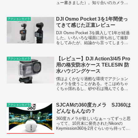
ュー書きました）。知り合いのカメラマ
ンさんがPocket2を使っているところを見
て、すごく便利でいいことがわかったの
で入手したのだが、一方で使って...
DJI Osmo Pocket 3を1年間使っ
アクションカメラ
てきて感じた正直レビュー
DJI Osmo Pocket 3を購入して1年が経過
した。いろいろな場面に持ち出して撮影
をしてみたが、結論から言ってしまうと
このカメラが1台あれば、YouTubeレベル
の動画撮影はほぼ完結するといってもい
いレベルで使える素晴らしい1台だと...
【レビュー】DJI Action3/4/5 Pro
アクションカメラ
用の格安防水ケース TELESIN 防
水ハウジングケース
僕はよくかなり過酷な環境でアクション
カメラを使うことがある。そこはめちゃ
くちゃ揺れるし、砂や石は飛んでくる
し、たまに水もかかる。今まではGoPro
HERO 9 Blackをアルミゲージに入れて使
っていたのだが、カメラむき出しの部分
SJCAMの360度カメラ SJ360は
アクションカメラ
があるた...
どんなもんなの？
360度カメラが欲しいなぁ～ってずっと思
ってて、10月末に発売されたNikonの
Keymission360を2月ぐらいから待ってた
んだけど（もともと4月発売予定だっ