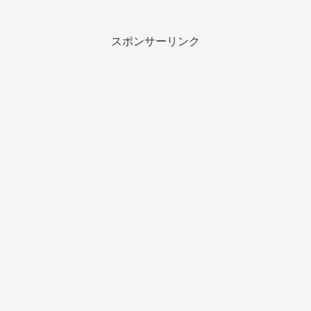
た）、いざ発売されてみたらひどく酷評
されてて買う気が失せた。デザインはか
っこ...
スポンサーリンク