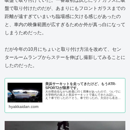
吸盤で取り付けていた。一番最初は試しにリアガラスに吸
盤で取り付けたのだが、あまりにもフロントガラスまでの
距離が遠すぎていまいち臨場感に欠ける感じがあったの
と、車内の映像範囲が広すぎるためか外が真っ白になって
しまうためだった。
だが今年の10月にちょいと取り付け方法を改めて、セン
タールームランプからステーを伸ばし撮影してみることに
したのだった。
美浜サーキットを走ってきたけど、もうATR-
SPORT2が限界です。
大分県在住ながら鈴鹿に行く用事があったので、ついでに
大学時代の友人と美浜サーキットで遊んできたお話し。
え？車で行ったの？そう。車で行ったの。大分から名古屋
までは片道約900km。何回か往復してるとは言えやっぱ遠
いわ…。これも九州にミニサーキ...
hyakkaidan.com