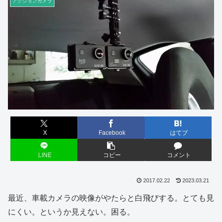
アクションカメラ
X
Facebook
はてブ
LINE
コピー
コメント
2017.02.22
2023.03.21
最近、車載カメラの映像がやたらと白飛びする。とても見
にくい。というか見えない。困る。