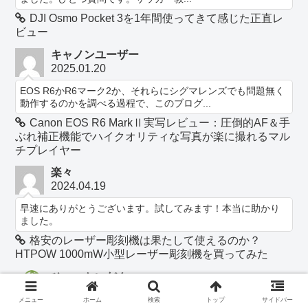
DJI Osmo Pocket 3を1年間使ってきて感じた正直レ
ビュー
キャノンユーザー
2025.01.20
EOS R6かR6マーク2か、それらにシグマレンズでも問題無く
動作するのかを調べる過程で、このブログ...
Canon EOS R6 MarkⅡ実写レビュー：圧倒的AF＆手
ぶれ補正機能でハイクオリティな写真が楽に撮れるマル
チプレイヤー
楽々
2024.04.19
早速にありがとうございます。試してみます！本当に助かり
ました。
格安のレーザー彫刻機は果たして使えるのか？
HTPOW 1000mW小型レーザー彫刻機を買ってみた
ひゃっかいだん
2024.04.17
メニュー
ホーム
検索
トップ
サイドバー