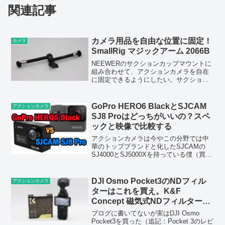
関連記事
カメラ用品を自由な位置に固定！
カメラ
SmallRig マジックアーム 2066B
NEEWERのサクションカップマウントに
組み合わせて、アクションカメラを自在
に固定できるようにしたい。サクション
カップマウント付属のアームだと少し短
いのでもうちょっと長いのがないかなぁ
と思った時、あのブランドの製品が思い
GoPro HERO6 BlackとSJCAM
アクションカメラ
浮かんだ。Small...
SJ8 Proはどっちがいいの？スペ
ックと映像で比較する
アクションカメラは今やこの分野では中
華のトップブランドと化したSJCAMの
SJ4000とSJ5000Xを持っている僕（買っ
た当時はただのパチモン的な立ち位置だ
ったのだけども）。手振れ補正がありか
つ1080p60fpsで撮影できるSJ5000...
DJI Osmo Pocket3のNDフィル
アクションカメラ
ターはこれを買え。K&F
Concept 磁気式NDフィルターセ
ット
ブログに書いてないが実はDJI Osmo
Pocket3を買った（追記：Pocket 3のレビ