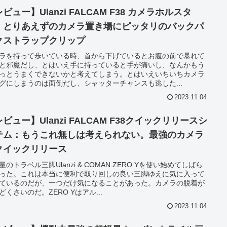
ビュー】Ulanzi FALCAM F38 カメラホルスタ
：とりあえずのカメラ置き場にピッタリのバックパ
クストラップクリップ
ラを持って歩いている時、首から下げているとお腹の前で暴れて
と邪魔だし、とはいえ手に持っていると手が痛いし、なんかもう
っとうまくできないかと考えてしまう。とはいえいちいちカメラ
グにしまうのは面倒だし、シャッターチャンスも逃した...
2023.11.04
ビュー】Ulanzi FALCAM F38クイックリリースシ
テム：もうこれ無しは考えられない。最強のカメラ
クイックリリース
量のトラベル三脚Ulanzi & COMAN ZERO Yを使い始めてしばら
った。これは本当に便利で取り回しの良い三脚ゆえに気に入って
ているのだが、一つだけ気になることがあった。カメラの脱着が
どくさいのだ。ZERO Yはアル...
2023.11.04