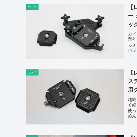
【レ
カメラ
ー
ッ
カメ
意外
ちょ
バッ
【レ
カメラ
ス
用
超軽
く経
使っ
めん