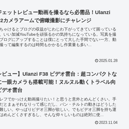
ジェットレビュー動画を撮るなら必需品！Ulanzi
J02カメラアームで俯瞰撮影にチャレンジ
ちゃけるとブログの収益がじわじわ下がってきていて困っている
、いい加減YouTubeを頑張るかの気持ちになっている。写真を撮
ブログにアップすることは僕にとって大した手間でない一方、動
撮って編集するのは時間もかかるし作業量も多い...
2025.01.28
ビュー】Ulanzi F38 ビデオ雲台：超コンパクトな
に一眼カメラも搭載可能！ヌルヌル動くトラベル向
ビデオ雲台
レフでかっけえ動画撮りたい！と思うと意外とめんどくさい。手
だとまぁそれなりって感じだし、パン・チルトの動きはどうした
難しい。やっぱりビデオ三脚が欲しい。でもビデオ三脚を持ち運
はめんどくさすぎるし、そんな仰々しいものは絶対に使...
2023.11.04