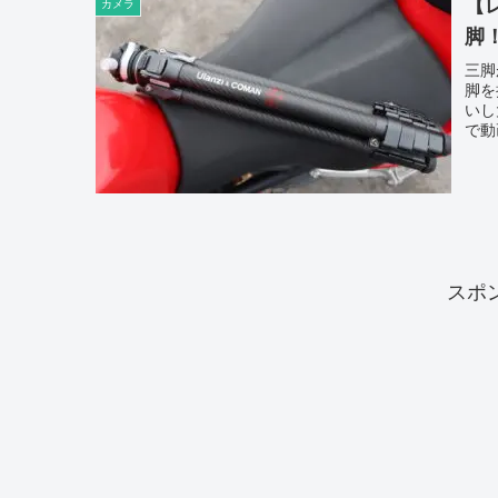
【
カメラ
脚！
三脚
脚を
いし
で動
スポ