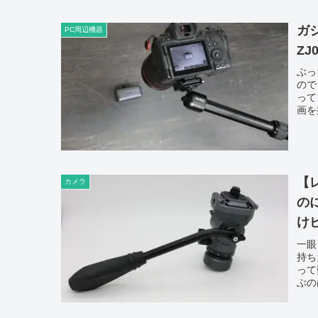
ガ
PC周辺機器
Z
ぶっ
ので
って
画を
【レ
カメラ
の
け
一眼
持ち
って
ぶの