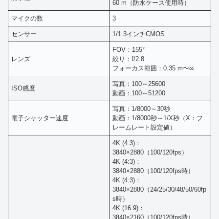
60 m（防水ケース使用時）
マイクの数
3
センサー
1/1.3インチCMOS
FOV：155°
レンズ
絞り：f/2.8
フォーカス範囲：0.35 m〜∞
写真：100～25600
ISO感度
動画：100～51200
写真：1/8000～30秒
電子シャッター速度
動画：1/8000秒～1/X秒（X：フ
レームレート設定値）
4K (4:3)：
3840×2880（100/120fps）
4K (4:3)：
3840×2880（100/120fps時）
4K (4:3)：
3840×2880（24/25/30/48/50/60fp
s時）
4K (16:9)：
3840×2160（100/120fps時）