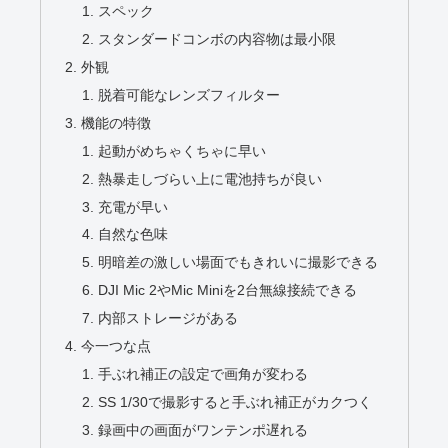
スペック
スタンダードコンボの内容物は最小限
外観
脱着可能なレンズフィルター
機能の特徴
起動がめちゃくちゃに早い
熱暴走しづらい上に電池持ちが良い
充電が早い
自然な色味
明暗差の激しい場面でもきれいに撮影できる
DJI Mic 2やMic Miniを2台無線接続できる
内部ストレージがある
今一つな点
手ぶれ補正の設定で画角が変わる
SS 1/30で撮影すると手ぶれ補正がカクつく
録画中の画面がワンテンポ遅れる