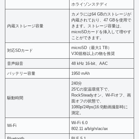
ホライゾンステディ
カメラには64 GBのストレージが
内蔵されており、47 GBを使用で
内蔵ストレージ容量
きます。ストレージ容量は、
microSDカードを挿入して増やす
ことができます。
microSD（最大1 TB）
対応SDカード
V30規格以上の物を推奨
音声録音
48 kHz 16-bit、AAC
バッテリー容量
1950 mAh
240分
25℃の室温環境下で、
RockSteadyオン、Wi-Fiオフ、画
駆動時間
面オフの状態で、
1080p/24fps(16:9)動画撮影時に
測定。
Wi-Fi 6.0
Wi-Fi
802.11 a/b/g/n/ac/ax
Bluetooth
BLE 5.1