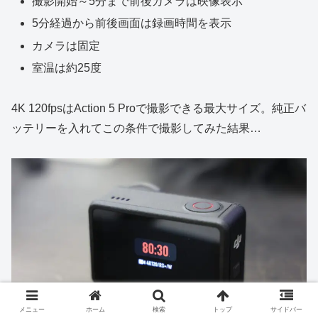
撮影開始～5分まで前後カメラは映像表示
5分経過から前後画面は録画時間を表示
カメラは固定
室温は約25度
4K 120fpsはAction 5 Proで撮影できる最大サイズ。純正バ
ッテリーを入れてこの条件で撮影してみた結果…
メニュー
ホーム
検索
トップ
サイドバー