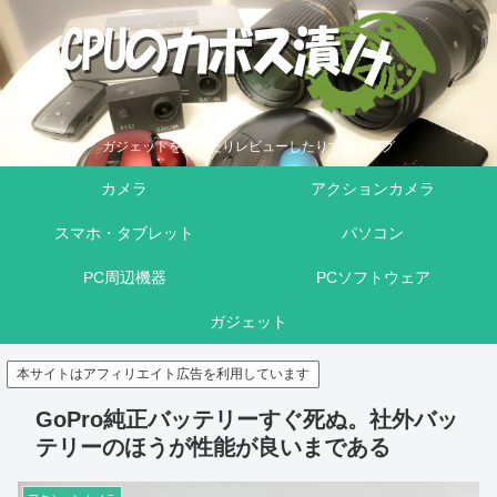
ガジェットを買ったりレビューしたりするブログ
カメラ
アクションカメラ
スマホ・タブレット
パソコン
PC周辺機器
PCソフトウェア
ガジェット
本サイトはアフィリエイト広告を利用しています
GoPro純正バッテリーすぐ死ぬ。社外バッ
テリーのほうが性能が良いまである