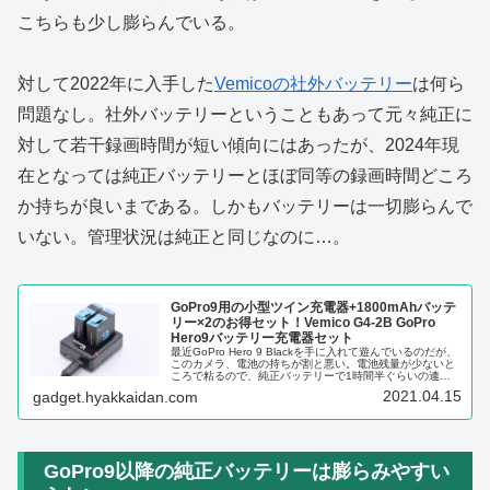
こちらも少し膨らんでいる。
対して2022年に入手した
Vemicoの社外バッテリー
は何ら
問題なし。社外バッテリーということもあって元々純正に
対して若干録画時間が短い傾向にはあったが、2024年現
在となっては純正バッテリーとほぼ同等の録画時間どころ
か持ちが良いまである。しかもバッテリーは一切膨らんで
いない。管理状況は純正と同じなのに…。
GoPro9用の小型ツイン充電器+1800mAhバッテ
リー×2のお得セット！Vemico G4-2B GoPro
Hero9バッテリー充電器セット
最近GoPro Hero 9 Blackを手に入れて遊んでいるのだが、
このカメラ、電池の持ちが割と悪い。電池残量が少ないと
ころで粘るので、純正バッテリーで1時間半ぐらいの連続
稼働時間はありそうなのだが、カメラを回しっぱなしにし
2021.04.15
gadget.hyakkaidan.com
てるとちょっと...
GoPro9以降の純正バッテリーは膨らみやすい