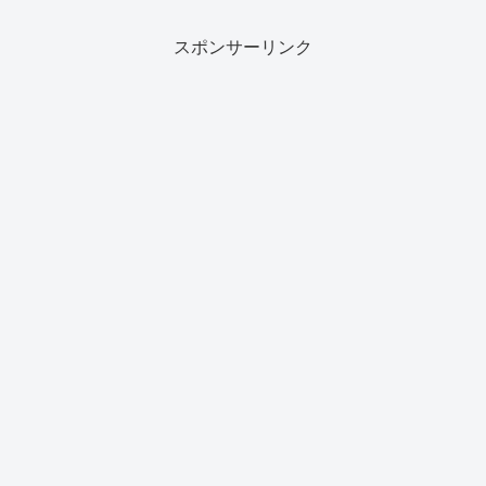
もう一つ買うのは芸が無い。ということ
で別メーカー...
スポンサーリンク