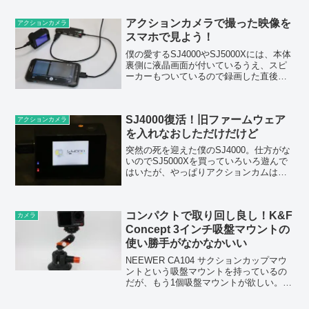
て、すごく便利でいいことがわかったの
で入手したのだが、一方で使って...
アクションカメラで撮った映像を
アクションカメラ
スマホで見よう！
僕の愛するSJ4000やSJ5000Xには、本体
裏側に液晶画面が付いているうえ、スピ
ーカーもついているので録画した直後に
その場で簡単に映像を確認することがで
きる。といっても、SJ4000はわずか1.5
インチの極小画面。SJ5000Xは2イン...
SJ4000復活！旧ファームウェア
アクションカメラ
を入れなおしただけだけど
突然の死を迎えた僕のSJ4000。仕方がな
いのでSJ5000Xを買っていろいろ遊んで
はいたが、やっぱりアクションカムはい
っぱいあるほうがいいし、SJ4000がもう
一回動くようになるととてもいい。つい
でにRX-8にドライブレコーダーつけよう
コンパクトで取り回し良し！K&F
か...
カメラ
Concept 3インチ吸盤マウントの
使い勝手がなかなかいい
NEEWER CA104 サクションカップマウ
ントという吸盤マウントを持っているの
だが、もう1個吸盤マウントが欲しい。固
定するのはアクションカメラなので同程
度のマウントで良いのだが、同じものを