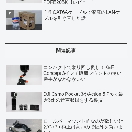
PDFE20BK【レビュー】
自作CAT6Aケーブルで家庭内LANケー
ブルを引き直した話
関連記事
コンパクトで取り回し良し！K&F
Concept 3インチ吸盤マウントの使い
勝手がなかなかいい
DJI Osmo Pocket 3やAction 5 Proで最
大3chの音声収録をする裏技
ロールバーマウント的なのが欲しいけ
どGoPro純正は高いので社外を買いま