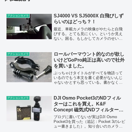
SJ4000 VS SJ5000X 白飛びしず
アクションカメラ
らいのはどっち？！
最近、車載カメラの映像がやたらと白飛
びする。とても見にくい。というか見え
ない。困る。もしかしてカメラのせいな
んじゃ思えば、SJCAMを使いだした当初
は助手席の窓ガラスに吸盤で取り付けて
いた。一番最初は試しにリアガラスに吸
ロールバーマウント的なのが欲し
アクションカメラ
盤で取り付けたのだが...
いけどGoPro純正は高いので社外
を買いました。
ぶっちゃけタイトルがすべてを物語って
いるのでもう本文を書く必要がないんじ
ゃないかとすら思っている。書かなくて
よくない？だめ？ロールバーマウントが
欲しいアクションカメラって楽しいけ
ど、一番の悩みどころはやっぱり取り付
DJI Osmo Pocket3のNDフィル
アクションカメラ
け場所。別に自分の車やモノ...
ターはこれを買え。K&F
Concept 磁気式NDフィルターセ
ット
ブログに書いてないが実はDJI Osmo
Pocket3を買った（追記：Pocket 3のレビ
ュー書きました）。知り合いのカメラマ
ンさんがPocket2を使っているところを見