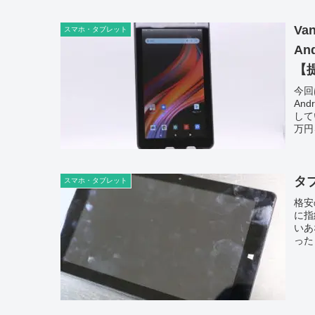
Va
スマホ・タブレット
A
【
今回
And
して
万円
タ
スマホ・タブレット
格安
に指
いあ
った