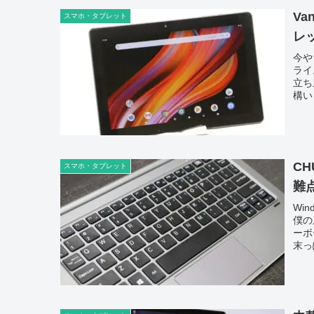
Va
スマホ・タブレット
レ
今や
ライ
立ち
構い
CH
スマホ・タブレット
難
Wi
僕の
ーボ
末っ