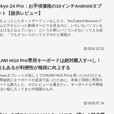
nkyo Z4 Pro：お手頃価格の10インチAndroidタブ
ット【提供レビュー】
ちょっとしたネットサーフィンをしたり、YouTubeやAmazonプ
ムビデオといった動画サービスを見るのに、いちいちパソコンを
上げる人なんていない。というか家にパソコンがないって人も結
る。「でもそういうのってスマホだと画面が...
2019.12.25
UWI Hi10 Pro専用キーボードは絶対購入すべし！
点もあるが利便性が格段に向上する
ndowsタブレットが欲しくてCHUWI Hi10 Proを買ったのだけども、
用途的にキーボードが必須であったために、本体と同時に専用キ
ードも購入した。そのレビューを書きたい。キーボードも中華端
ぽい箱に入ってきた中国製のもの...
2018.07.14