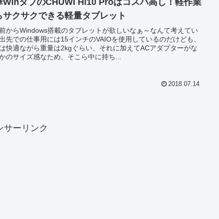
WinタブのCHUWI Hi10 Proはコスパ高し！軽作業
らサクサクできる軽量タブレット
前からWindows搭載のタブレットが欲しいなぁ～なんて考えてい
出先での仕事用には15インチのVAIOを使用しているのだけども、
は快適ながら重量は2kgぐらい、それに加えてACアダプターがな
かのサイズ感なため、そこら中に持ち...
2018.07.14
ンサーリンク