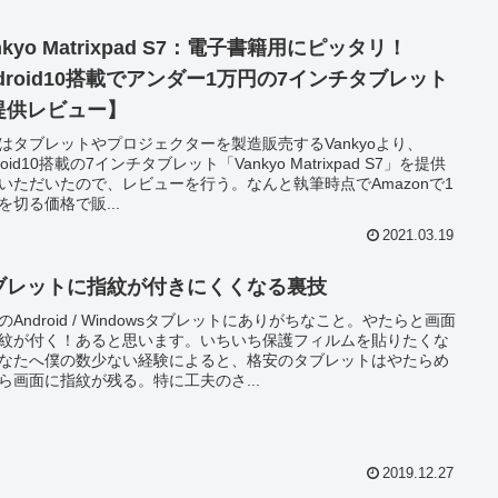
nkyo Matrixpad S7：電子書籍用にピッタリ！
ndroid10搭載でアンダー1万円の7インチタブレット
提供レビュー】
はタブレットやプロジェクターを製造販売するVankyoより、
roid10搭載の7インチタブレット「Vankyo Matrixpad S7」を提供
いただいたので、レビューを行う。なんと執筆時点でAmazonで1
を切る価格で販...
2021.03.19
ブレットに指紋が付きにくくなる裏技
のAndroid / Windowsタブレットにありがちなこと。やたらと画面
紋が付く！あると思います。いちいち保護フィルムを貼りたくな
なたへ僕の数少ない経験によると、格安のタブレットはやたらめ
ら画面に指紋が残る。特に工夫のさ...
2019.12.27