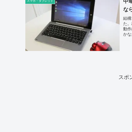
中華
スマホ・タブレット
な
結構
た。
動作
かな
スポ