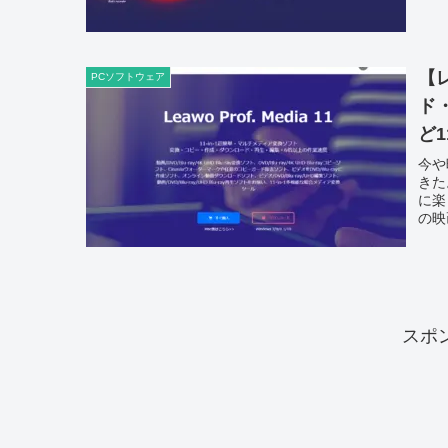
【レ
PCソフトウェア
ド
ど
今や
きた
に楽
の映
スポ