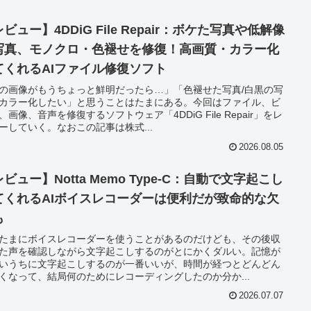
ビュー】4DDiG File Repair：ボケた写真や低解像
写真、モノクロ・色褪せを修復！高画質・カラー化
てくれるAIファイル修復ソフト
の画像がもうちょっと鮮明だったら…」「色褪せた写真/白黒の写
カラー化したい」と思うことはたまにある。今回はファイル、ビ
、画像、音声を修復するソフトウェア「4DDiG File Repair」をレ
ーしていく。なおこの記事は株式...
2026.08.05
ビュー】Notta Memo Type-C：自動で文字起こし
てくれるAIボイスレコーダーは便利だが致命的な欠
も
たまにボイスレコーダーを使うことがあるのだけども、その後収
た声を確認しながら文字起こしするのがとにかくダルい。記憶が
いうちに文字起こしするのが一番いいが、時間が経つとどんどん
くなって、結局何のためにレコーディングしたのか分か...
2026.07.07