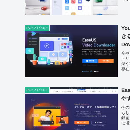
Y
PCソフトウェア
きる
Do
今や
トリ
楽や
存在
Ea
PCソフトウェア
や
今の
もし
録画
に活