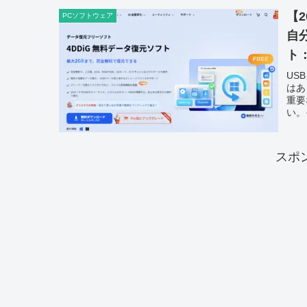
【
PCソフトウェア
自
ト：
US
はあ
重要
い。
スポ