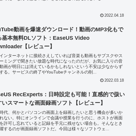
2022.04.18
ouTube動画を爆速ダウンロード！動画のMP3化もで
基本無料DLソフト：EaseUS Video
wnloader【レビュー】
インターネットに接続さえしていれば音楽も動画もサブスクやス
ーミングで聞きたい放題な時代になったのだが、お気に入りの音
動画が明日には消えているかもしれないという不安は少なからず
する。サービスの終了やYouTubeチャンネルの削...
2022.03.18
seUS RecExperts：日時設定も可能！直感的で扱い
すいスマートな画面録画ソフト【レビュー】
時代、何かとパソコンの画面上を録画したいと思う機会が多いか
れない。特にオンラインで会議や授業を行うのに、ホストが画面
を許可し忘れていると記録を手元に残せない場合も。そんなとき
躍するのが画面録画ソフトだ。今回は様々なソフトウェ...