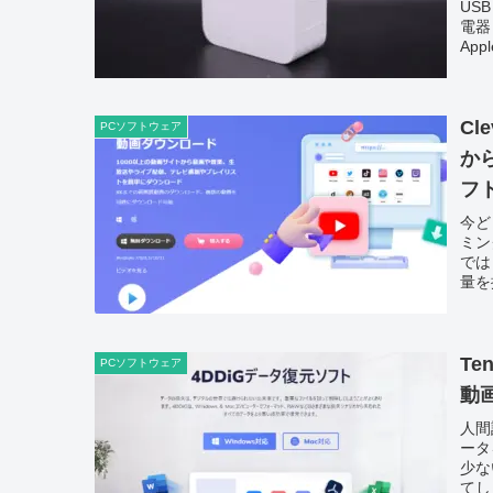
US
電器
App
Cl
PCソフトウェア
か
フ
今ど
ミン
では
量を
Te
PCソフトウェア
動
人間
ータ
少な
てし