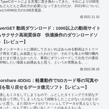
B TypeCポートによる充電に置き換わってきた。それによりUSB充
もどんどんと高出力が必要になってきたのだが、2021年についに
leが140W出力のUSB充電器...
2022.11.10
everGET 動画ダウンロード：1000以上の動画サイト
らサクサク高画質保存 快適操作のダウンロードソ
ト【レビュー】
きインターネットに接続してさえいればあらゆる動画はストリー
グ再生で楽しみ放題となったわけだが、それでも海上や飛行機内
まだまだ使えなかったり、事前にダウンロードして出先での通信
抑制したい場面も結構あると思う。というか実際ある。...
2022.08.19
norshare 4DDiG：軽量動作でSDカード等の写真や
画を取り戻せるデータ復元ソフト【レビュー】
誰しもミスをしてしまうもので、ふとしたタイミングで大切なデ
を誤って消してしまったなんて経験をしたことがない人のほうが
いと思う。またSDカードがクラッシュしてデータが見えなくなっ
まった…なんて悲しい思いをしたことのある人もいる...