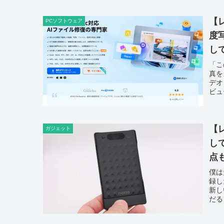
【レ
PCソフトウェア
度
し
「こ
真を
デオ
ビュ
【レ
ガジェット
し
点
僕は
録し
新し
だる