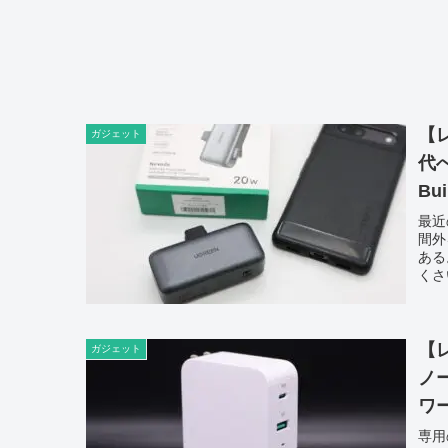
【
ガジェット
代へ
Bui
最近
間外
ある
くさ
【レ
ガジェット
ノ
ワ
専用