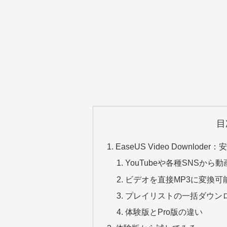
目
EaseUS Video Downl
YouTubeや各種SNSか
ビデオを直接MP3に変換可
プレイリストの一括ダウン
体験版とPro版の違い