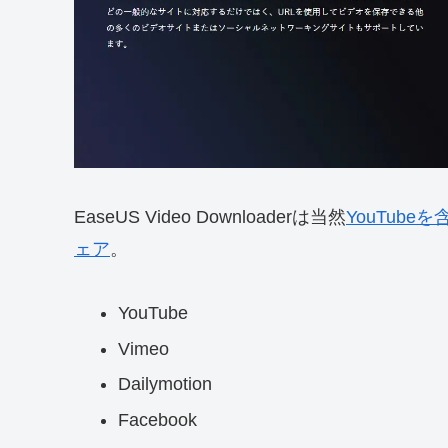
EaseUS Video Downloaderは当然
YouTub
ェア
。
YouTube
Vimeo
Dailymotion
Facebook