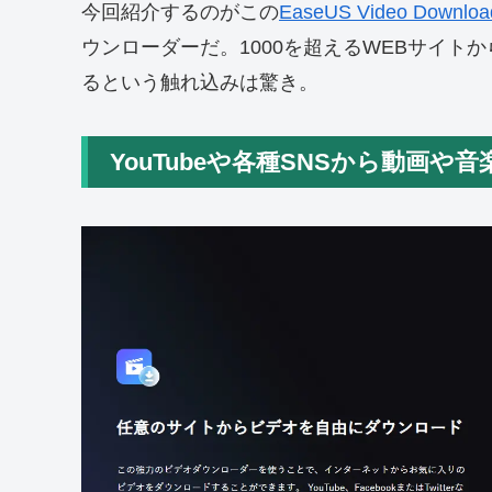
今回紹介するのがこの
EaseUS Video Downloa
ウンローダーだ。1000を超えるWEBサイ
るという触れ込みは驚き。
YouTubeや各種SNSから動画や