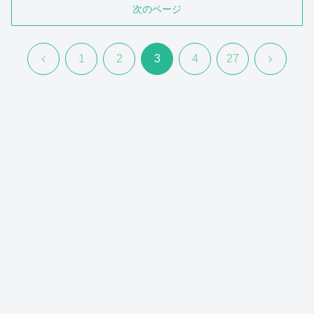
次のページ
前
次
1
2
3
4
27
へ
へ