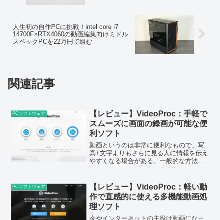
人生初の自作PCに挑戦！intel core i7
14700F×RTX4060の動画編集向けミドル
スペックPCを22万円で組む
関連記事
【レビュー】VideoProc：手軽で
PCソフトウェア
スムーズに画面の録画が可能な便
利ソフト
動画というのは非常に便利なもので、写
真+文字よりもさらに見る人に情報を伝え
やすくなる場合がある。一般的な方法と
しては被写体をカメラで撮影する方法が
あるが、パソコンやスマートフォンが普
及した今では、その画面に映るもの全体
【レビュー】VideoProc：軽い動
PCソフトウェア
を録画したい！というケ...
作で直感的に使える多機能動画処
理ソフト
今やインターネットの主役は動画になっ