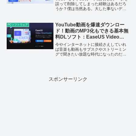
誤って削除してしまった経験はあるだろ
うか？僕は当然ある。大した事ないデー
タならまだしも、重要なデータが消えて
しまったとなると冷や汗をかくだけでは
済まない。そういうときにデータ復旧す
YouTube動画を爆速ダウンロー
PCソフトウェア
る方法を紹介する。な...
ド！動画のMP3化もできる基本無
料DLソフト：EaseUS Video
Downloader【レビュー】
今やインターネットに接続さえしていれ
ば音楽も動画もサブスクやストリーミン
グで聞きたい放題な時代になったのだ
が、お気に入りの音楽や動画が明日には
消えているかもしれないという不安は少
なからず存在する。サービスの終了や
YouTubeチャンネルの削...
スポンサーリンク