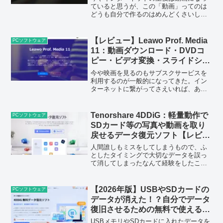
ていると思うが、この「動画」ってのは
どうも自分で作るのはめんどくさいし、
そもそも素材を集めていくことから非常
に時間も労力のかかる作業だ。それらの
作業を比較的簡単に出来るソフトウェア
【レビュー】Leawo Prof. Media
PCソフトウェア
があるらしい。それが「V...
11：動画ダウンロード・DVDコ
ピー・ビデオ変換・スライドショ
ー作成など11の機能を持つマルチ
今や映画を見るのもサブスクサービスを
メディア変換ソフト
利用するのが一般的になってきた。イン
ターネットに繋がってさえいれば、あれ
もこれも好きな時に楽しむことができ
る。…でもBlu-rayやDVDで持っているお
気に入りの映画がサービスに無い時はど
Tenorshare 4DDiG：軽量動作で
PCソフトウェア
うすれば良いのか...
SDカード等の写真や動画を取り
戻せるデータ復元ソフト【レビュ
ー】
人間誰しもミスをしてしまうもので、ふ
としたタイミングで大切なデータを誤っ
て消してしまったなんて経験をしたこと
がない人のほうが少ないと思う。またSD
カードがクラッシュしてデータが見えな
くなってしまった…なんて悲しい思いを
【2026年版】USBやSDカードの
PCソフトウェア
したことのある人もいる...
データが消えた！？自分でデータ
復旧させるための無料で使える便
利ソフト：Tenorshare 4DDiG
USBメモリやSDカードに入れたデータを