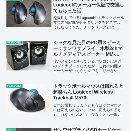
使っているUGREE...
Logicoolのメーカー保証で交換し
てもらった話
超愛用しているLogicoolのトラックボール
マウスM570tがチャタリングを起こすよ
うになってきた。チャタリングとは、シ
ングルクリックのつもりなのに勝手にダ
ブルクリックになるダブルクリックのつ
もりなのにシングルクリックになるクリ
シックな見た目のPC用スピーカ
PC周辺機器
ック中に勝...
ー：サンワサプライ 木製2chマ
ルチメディアスピーカー MM-
SPWD2BK
僕がメインに使っているパソコンは東芝
のダイナブックなのだが、これの内臓ス
ピーカーがいくらなんでもこりゃないぜ
ってぐらいの音しかならない。例えば
YouTubeでサーキットを走るマシンの動
画でも見ようものなら、エギゾーストノ
トラックボールマウスは慣れると
PC周辺機器
ートは全てざらざらの...
超楽ちん Logicool Wireless
Trackball M570t
これに慣れてしまうともうほかのマウス
には変えられない。いや、変えられるか
もしれないけれども、少なくとも一般的
な種類のマウスに変えることはできな
い。それほどの魅力を持つマウス…それ
は、トラックボールはいいぞそう、トラ
サンワサプライのSDカードケー
カメラ