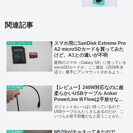
関連記事
スマホ用にSanDisk Extreme Pro
スマホ・タブレット
A2 microSDカードを買ってみた
けど、A1との違いが不明
愛用のスマホ（Galaxy S8）に使っている
microSDカードが、ここ最近（2018年末
辺り）勝手にアンマウントされるように
なってしまった。microSDカードには写
真や音楽を入れているだけなのでアンマ
ウントされても何か困ったりすること...
【レビュー】240W対応なのに超
PC周辺機器
柔らかいUSBケーブル Anker
PowerLine III Flowは手放せなく
なる便利さがある
ガジェットをいっぱい持っているので
USBケーブルもたくさんあるのだが、こ
いつらが若干邪魔だなと思うことがたま
にある。特に100Wなどの急速充電に対応
しているケーブルはそこそこ固く、取り
回しが悪いなと思う場面も存在する。今
M570tがチャタってきたので、
PC周辺機器