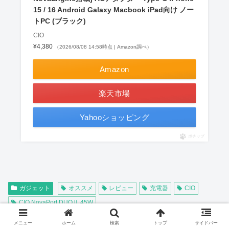
15 / 16 Android Galaxy Macbook iPad向け ノー
トPC (ブラック)
CIO
¥4,380
（2026/08/08 14:58時点 | Amazon調べ）
Amazon
楽天市場
Yahooショッピング
ポチップ
ガジェット
オススメ
レビュー
充電器
CIO
CIO NovaPort DUOⅡ 45W
メニュー
ホーム
検索
トップ
サイドバー
スポンサーリンク