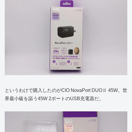
というわけで購入したのがCIO NovaPort DUOⅡ 45W。世
界最小級を謳う45W 2ポートのUSB充電器だ。