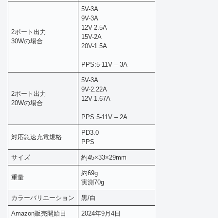
5V-3A
9V-3A
12V-2.5A
2ポート出力
15V-2A
30Wの場合
20V-1.5A
PPS:5-11V – 3A
5V-3A
9V-2.22A
2ポート出力
12V-1.67A
20Wの場合
PPS:5-11V – 2A
PD3.0
対応急速充電規格
PPS
サイズ
約45×33×29mm
約69g
重量
実測70g
カラーバリエーション
黒/白
Amazon販売開始日
2024年9月4日