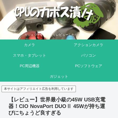
ガジェットを買ったりレビューしたりするブログ
カメラ
アクションカメラ
スマホ・タブレット
パソコン
PC周辺機器
PCソフトウェア
ガジェット
本サイトはアフィリエイト広告を利用しています
【レビュー】世界最小級の45W USB充電
器！CIO NovaPort DUOⅡ 45Wが持ち運
びにちょうど良すぎる