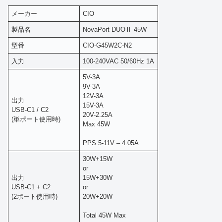
メーカー
CIO
製品名
NovaPort DUOⅡ 45W
型番
CIO-G45W2C-N2
入力
100-240VAC 50/60Hz 1A
5V-3A
9V-3A
12V-3A
出力
15V-3A
USB-C1 / C2
20V-2.25A
(単ポート使用時)
Max 45W
PPS:5-11V – 4.05A
30W+15W
or
出力
15W+30W
USB-C1 + C2
or
(2ポート使用時)
20W+20W
Total 45W Max