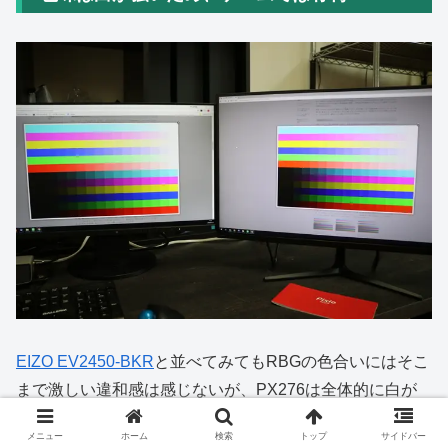
EIZO EV2450-BKR
と並べてみてもRBGの色合いにはそこ
まで激しい違和感は感じないが、PX276は全体的に白が
強く黒の発色が弱いので、全体的にイラストや写真は平べ
メニュー
ホーム
検索
トップ
サイドバー
ったく見える。色味の設定もいろいろ弄ってみたが、どう