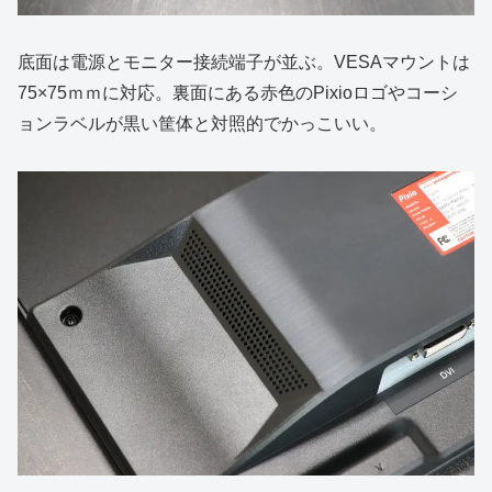
底面は電源とモニター接続端子が並ぶ。VESAマウントは
75×75ｍｍに対応。裏面にある赤色のPixioロゴやコーシ
ョンラベルが黒い筐体と対照的でかっこいい。