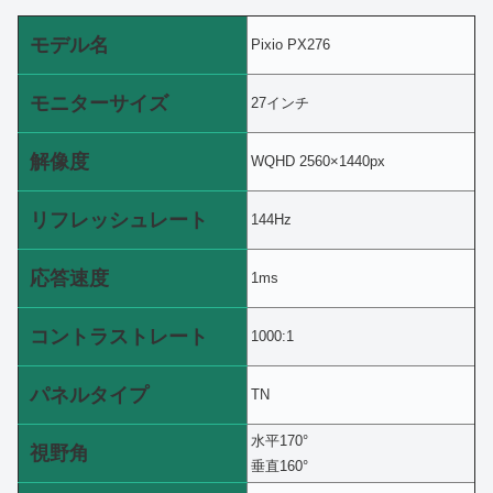
モデル名
Pixio PX276
モニターサイズ
27インチ
解像度
WQHD 2560×1440px
リフレッシュレート
144Hz
応答速度
1ms
コントラストレート
1000:1
パネルタイプ
TN
水平170°
視野角
垂直160°