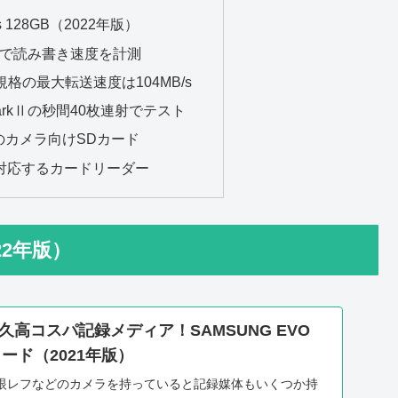
us 128GB（2022年版）
 Mark8で読み書き速度を計測
規格の最大転送速度は104MB/s
6 MarkⅡの秒間40枚連射でテスト
のカメラ向けSDカード
00に対応するカードリーダー
022年版）
高コスパ記録メディア！SAMSUNG EVO
SDカード（2021年版）
眼レフなどのカメラを持っていると記録媒体もいくつか持