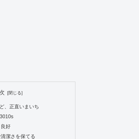
次
ど、正直いまいち
010s
り良好
で清潔さを保てる