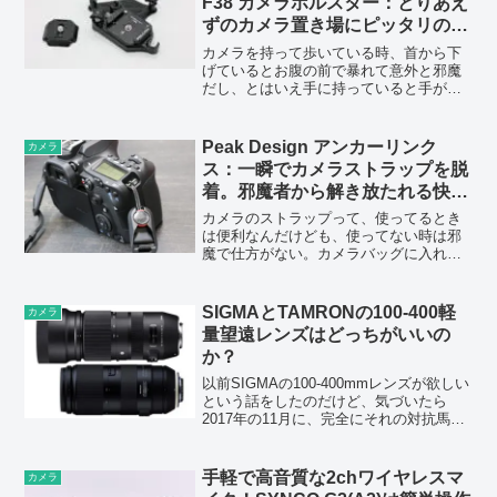
F38 カメラホルスター：とりあえ
ずのカメラ置き場にピッタリのバ
ックパックストラップクリップ
カメラを持って歩いている時、首から下
げているとお腹の前で暴れて意外と邪魔
だし、とはいえ手に持っていると手が痛
いし、なんかもうちょっとうまくできな
いかと考えてしまう。とはいえいちいち
カメラバッグにしまうのは面倒だし、シ
Peak Design アンカーリンク
カメラ
ャッターチャンスも逃した...
ス：一瞬でカメラストラップを脱
着。邪魔者から解き放たれる快感
【レビュー】
カメラのストラップって、使ってるとき
は便利なんだけども、使ってない時は邪
魔で仕方がない。カメラバッグに入れる
時防湿庫に入れる時レインカバーを付け
る時など、ふとした拍子に「これさえな
ければ…」と思わせられる。簡単に取り
SIGMAとTAMRONの100-400軽
カメラ
外せるように以前カラビナ...
量望遠レンズはどっちがいいの
か？
以前SIGMAの100-400mmレンズが欲しい
という話をしたのだけど、気づいたら
2017年の11月に、完全にそれの対抗馬と
なるレンズがTAMRONから発売されてい
た。焦点距離が同じなだけでなく、軽量
というコンセプトも、そして値段も明る
手軽で高音質な2chワイヤレスマ
カメラ
さも...