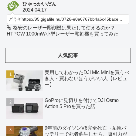
ひゃっかいだん
2024.04.17
どうぞhttps://95.gigafile.nu/0726-e0e6767bb4a6c45bace...
格安のレーザー彫刻機は果たして使えるのか？
HTPOW 1000mW小型レーザー彫刻機を買ってみた
人気記事
実用してわかったDJI Mic Miniを買うべ
き人・買わないほうがいい人【レビュ
ー】
GoProに見切りを付けてDJI Osmo
Action 5 Proを買った話
9年前のダイソンV6完全死亡→互換バ
ッテリーで死者蘇生したら、吸引力が