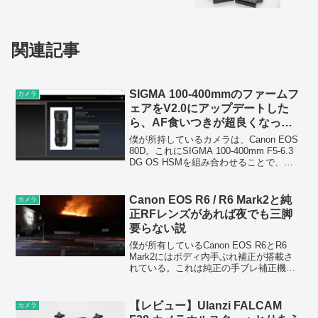
関連記事
SIGMA 100-400mmのファームフ
カメラ
ェアをV2.0にアップデートした
ら、AF食いつきが超良くなった
話
僕が所持しているカメラは、Canon EOS
80D。これにSIGMA 100-400mm F5-6.3
DG OS HSMを組み合わせることで、仕
事上必要な「超ハイスピードで動く物体
の撮影」を行っている。ただ、これには
少しだけ問題があった...
Canon EOS R6 / R6 Mark2と純
カメラ
正RFレンズがあれば夜でも三脚
要らない説
僕が所有しているCanon EOS R6とR6
Mark2にはボディ内手ぶれ補正が搭載さ
れている。これは純正の手ブレ補正機能
搭載RFレンズとの協調制御で最大8.0段分
の手ブレ補正効果を発揮するという。カ
メラ手ブレ補正の「段」というのはわか
【レビュー】Ulanzi FALCAM
カメラ
り...