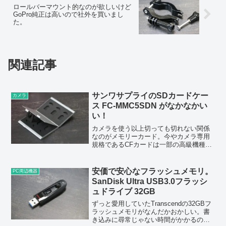
ロールバーマウント的なのが欲しいけど
GoPro純正は高いので社外を買いまし
た。
関連記事
サンワサプライのSDカードケー
カメラ
ス FC-MMC5SDN がなかなかい
い！
カメラを使う以上切っても切れない関係
なのがメモリーカード。今やカメラ専用
規格であるCFカードは一部の高級機種で
しか使われていないが、僕が持っている
EOS 80Dなどはより一般的なSDカードを
メモリーとして使っている。今までカメ
安価で安心なフラッシュメモリ。
PC周辺機器
ラに使うようの...
SanDisk Ultra USB3.0フラッシ
ュドライブ 32GB
ずっと愛用していたTranscendの32GBフ
ラッシュメモリがなんだかおかしい。書
き込みに尋常じゃない時間がかかるの