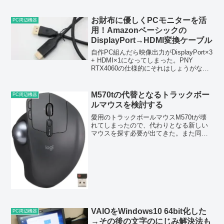
だ。…これは壊れる一歩手前に違いな
い。フラッシュメモリを新調せねば。
SanDisk Ultra USB3.0フラッシュドラ...
お財布に優しくPCモニターを活
PC周辺機器
用！Amazonベーシックの
DisplayPort→HDMI変換ケーブル
自作PC組んだら映像出力がDisplayPort×3
+ HDMI×1になってしまった。PNY
RTX4060の仕様的にそれはしょうがない
というか最初からわかっていたことなの
だけど、1つ困ったことが。家のモニタ
ー、DisplayPort端子...
M570tの代替となるトラックボー
PC周辺機器
ルマウスを検討する
愛用のトラックボールマウスM570tが壊
れてしまったので、代わりとなる新しい
マウスを探す必要が出てきた。また同じ
のを買っても別にいいんだけども、さす
がに4台目となるのはちょっと芸がない気
がする。条件としては 手ごろな価格 無線
通信（専用レシ...
VAIOをWindows10 64bit化した
PC周辺機器
→その後の文字のにじみ解決法も