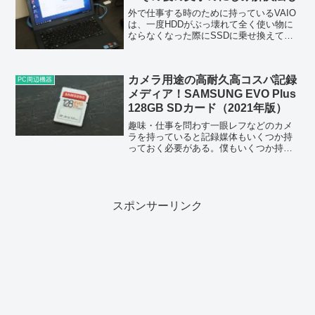
外で仕事する時のために持っているVAIO
は、一度HDDがぶっ壊れて全く使い物に
ならなくなった際にSSDに乗せ換えて復
活させたため、超サクサクで快適なマシ
ンだ。しいて言うならモニターが15イン
チとちょっと小さいことが気になるだ
カメラ用途の高耐久高コスパ記録
け。CPUはCo...
PC周辺機器
メディア！SAMSUNG EVO Plus
128GB SDカード（2021年版）
趣味・仕事を問わす一眼レフなどのカメ
ラを持っていると記録媒体もいくつか持
っておく必要がある。僕もいくつか持っ
ているのだが、最近32GBのSDカードで
は容量が足りなくなる場面が出てきた。
これ完全に僕が「下手な鉄砲も数撃ちゃ
当たる」作戦で撮影し...
スポンサーリンク