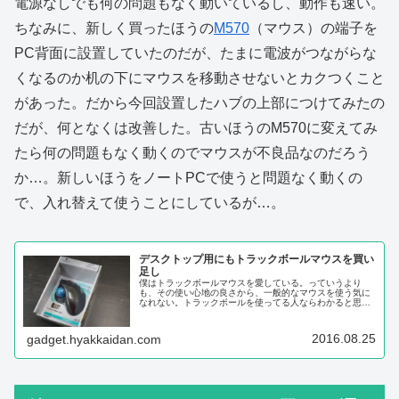
電源なしでも何の問題もなく動いているし、動作も速い。
ちなみに、新しく買ったほうの
M570
（マウス）の端子を
PC背面に設置していたのだが、たまに電波がつながらな
くなるのか机の下にマウスを移動させないとカクつくこと
があった。だから今回設置したハブの上部につけてみたの
だが、何となくは改善した。古いほうのM570に変えてみ
たら何の問題もなく動くのでマウスが不良品なのだろう
か…。新しいほうをノートPCで使うと問題なく動くの
で、入れ替えて使うことにしているが…。
デスクトップ用にもトラックボールマウスを買い
足し
僕はトラックボールマウスを愛している。っていうより
も、その使い心地の良さから、一般的なマウスを使う気に
なれない。トラックボールを使ってる人ならわかると思う
し、今はまだトラックボールを使ってない人でも、一度そ
の使い心地に慣れてしまったらもう手...
2016.08.25
gadget.hyakkaidan.com