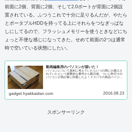
前面に2個、背面に2個、そして2.0ポートが背面に2個設
置されている。ふつうこれで十分に足りるんだが、やたら
とポータブルHDDを持ってる上にそれらをつなぎっぱな
しにしてるので、フラッシュメモリーを使うときなどにち
ょっと不便な感じになってきた。せめて前面の2つは通常
時で空いている状態にしたい。
動画編集用のパソコンが届いた！
パソコンについて真剣に考えていたらいつの間にか購入さ
れていたという衝撃的な事件から数日後、ついに昨日その
パソコンが我が家に到着したよ！ドスパラの商品ページで
は当日出荷とうたわれているが、なんだかんだで注文から
到着まで3～4日かかったようだ。...
2016.08.23
gadget.hyakkaidan.com
スポンサーリンク