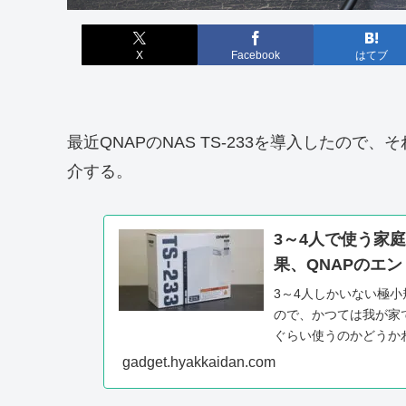
X
Facebook
はてブ
最近QNAPのNAS TS-233を導入したの
介する。
3～4人で使う家
果、QNAPのエ
3～4人しかいない極
ので、かつては我が家
ぐらい使うのかどうか
適当なクラウドを契約し.
gadget.hyakkaidan.com