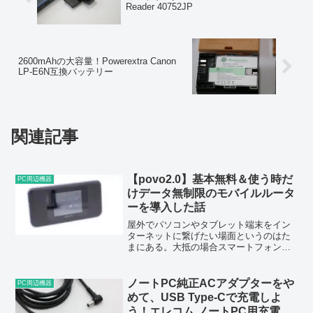
Reader 40752JP
2600mAhの大容量！Powerextra Canon
LP-E6N互換バッテリー
関連記事
【povo2.0】基本無料＆使う時だ
PC周辺機器
けデータ無制限のモバイルルータ
ーを導入した話
屋外でパソコンやタブレット端末をイン
ターネットに繋げたい場面というのはた
まにある。大抵の場合スマートフォンの
テザリング機能で事足りるのだが、大量
のデータを扱いたい、もしくは一日中ネ
ットに繋げていたいという場面でそれを
ノートPC純正ACアダプターをや
PC周辺機器
行うと、気づけばスマート...
めて、USB Type-Cで充電しよ
う！エレコム ノートPC用充電ケ