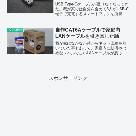
USB Type-Cケーブルが足りなくなってき
た。我が家では自分を含めて3人がUSB-C
端子で充電するスマートフォンを所持し
ているのだが、あっちこっちで使いたい
からと、充電ステーションとしてリビン
グに置いているAUKEY PA-T15に刺し...
自作CAT6Aケーブルで家庭内
PC周辺機器
LANケーブルを引き直した話
我が家はなかなか昔からネット回線を引
いていた事もあって、家庭内に結構やば
めなレベルで古いLANケーブルが残って
いた。具体的には両側に8ピン端子が付い
てるのに線は4本しかないという、見てわ
かるレベルで古いケーブルが存在した。
つまりそれはCAT...
スポンサーリンク