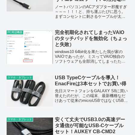
ーブル DC-PDFE20BK【レビュ
ノートパソコンのACアダプター邪魔すぎ
ー】
～～～！！！と、持ち運ぶたびに思う。
まずコンセントに刺さるケーブルが太す
ぎるし、ACアダプター本体が大きすぎる
し、そこからさらにケーブルが伸びてい
るのも気になる。今どきTypeCで充電で
完全初期化されてしまったVAIO
PC周辺機器
きるノートパソコ...
のタッチパッドを無効化（ちょっ
と失敗）
windows10 64bit化を果たした我が家の
VAIOであったが、ミスってVAIO独自の
ソフトウェアも全部消してしまったため
に、普通に使えるもののいろいろ不具合
が出てきてしまった。僕はノートパソコ
ンであってもマウスを使いたい派なの
USB TypeCケーブルを導入！
スマホ・タブレット
で、基...
EnacFireは3本セットでお買い得
先日スマートフォンをGALAXY S8に買い
替えたのだが、この端末、最新機種なだ
けあって従来のmicroUSBではなくUSB
TypeCの端子が付いている。僕のこれま
でのスマートフォンや、SJCAMをはじめ
とするガジェットの類はほぼ全部がm...
安くて丈夫でUSB3.0の高速デー
スマホ・タブレット
タ通信が可能なUSB-Cケーブル
セット！AUKEY CB-CMD2