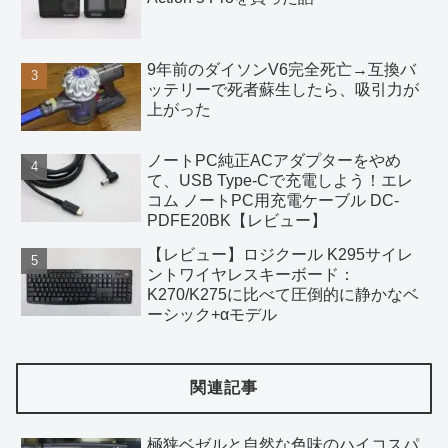
9年前のダイソンV6完全死亡→互換バ
ッテリーで死者蘇生したら、吸引力が
上がった
ノートPC純正ACアダプターをやめ
て、USB Type-Cで充電しよう！エレ
コム ノートPC用充電ケーブル DC-
PDFE20BK【レビュー】
【レビュー】ロジクール K295サイレ
ントワイヤレスキーボード：
K270/K275に比べて圧倒的に静かなベ
ーシック+αモデル
関連記事
極狭ベゼルと自然な色味のハイコスパ