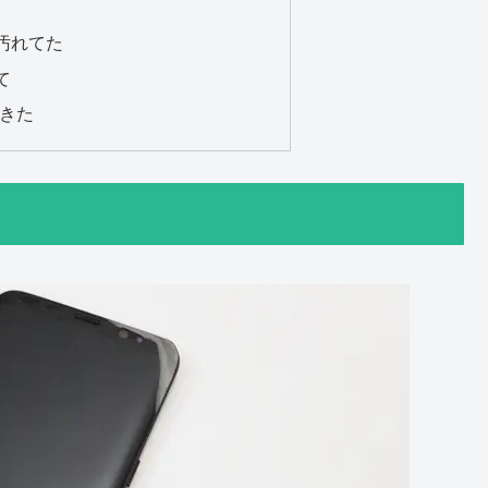
汚れてた
て
てきた