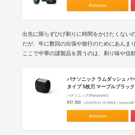
Amazon
出先に限らずひげ剃りに時間をかけたくない
だが、年に数回の出張や旅行のためにあんま
ここで中華の謎製品を買うのは、剃り味や信
パナソニック ラムダッシュ パ
タイプ 5枚刃 マーブルブラック E
パナソニック(Panasonic)
¥37,300
（2026/06/10 09:39時点 | Amazon
Amazon