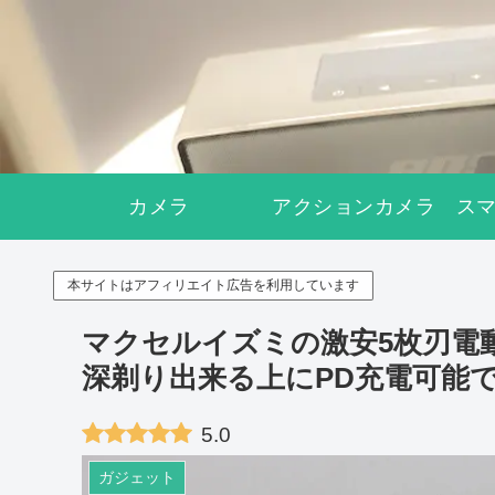
カメラ
アクションカメラ
ス
本サイトはアフィリエイト広告を利用しています
マクセルイズミの激安5枚刃電動シ
深剃り出来る上にPD充電可能
5.0
ガジェット